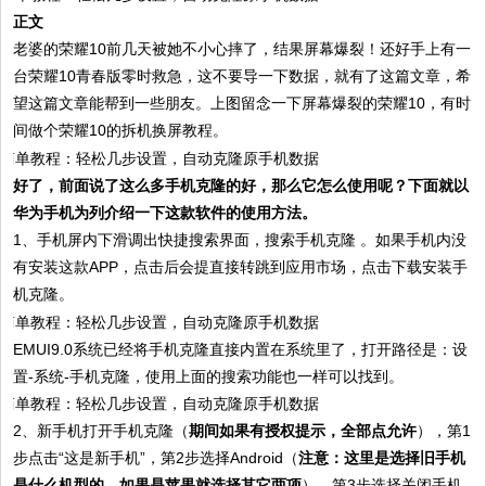
正文
老婆的荣耀10前几天被她不小心摔了，结果屏幕爆裂！还好手上有一
台荣耀10青春版零时救急，这不要导一下数据，就有了这篇文章，希
望这篇文章能帮到一些朋友。上图留念一下屏幕爆裂的荣耀10，有时
间做个荣耀10的拆机换屏教程。
好了，前面说了这么多手机克隆的好，那么它怎么使用呢？下面就以
华为手机为列介绍一下这款软件的使用方法。
1、手机屏内下滑调出快捷搜索界面，搜索手机克隆 。如果手机内没
有安装这款APP，点击后会提直接转跳到应用市场，点击下载安装手
机克隆。
EMUI9.0系统已经将手机克隆直接内置在系统里了，打开路径是：设
置-系统-手机克隆，使用上面的搜索功能也一样可以找到。
2、新手机打开手机克隆（
期间如果有授权提示，全部点允许
），第1
步点击“这是新手机”，第2步选择Android（
注意：这里是选择旧手机
是什么机型的，如果是苹果就选择其它两项
），第3步选择关闭手机