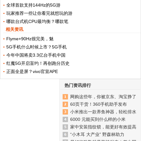
全球首款支持144Hz的5G游
玩家推荐一些让你看完就想玩的游
哪款台式机CPU最均衡？哪款笔
相关资讯
Flyme+90Hz很完美，魅
5G手机什么时候上市？5G手机
今年中国将卖3.3亿台手机中国
红魔5G开启盲约！再创跑分历史
正面全是屏？vivo官宣APE
热门资讯排行
网购这些年，你被京东、淘宝挣了
60页干货！360手机助手发布
小米推出一款养鱼神器，轻松排水
6000 元能买到什么样的小米
家中安装指纹锁，能更好有效提高
“小木耳 大产业” 野森林助力