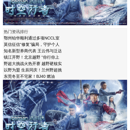
热门资讯排行
鄂州铂华顺利通过多项NCCL室
莫信征信“修复”骗局，守护个人
知名新型券商代表 王云伟与泛达
镇江开野！北京越野 “你行你上
野超大挑战火热开赛 越野硬核实
以野为盟 生辰同庆！兰州野超挑
东莞冬至不宅家！BJ40 燃油