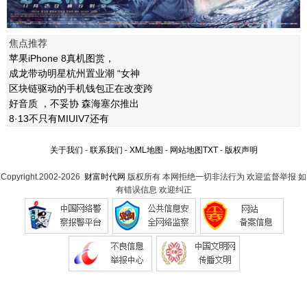
焦点推荐
苹果iPhone 8真机图赏，
成龙带动明星杭州置业潮 “女神
区块链驱动的手机钱包正在改变跨
好音质 ，不妥协 森海塞尔推出
8·13不只有MIUIV7还有
关于我们
-
联系我们
-
XML地图
-
网站地图
TXT
-
版权声明
Copyright.2002-2026
财富时代网
版权所有 本网拒绝一切非法行为 欢迎监督举报 如
有错误信息 欢迎纠正