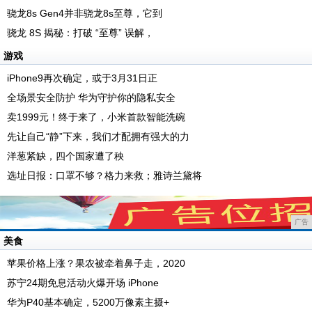
骁龙8s Gen4并非骁龙8s至尊，它到
骁龙 8S 揭秘：打破 “至尊” 误解，
游戏
iPhone9再次确定，或于3月31日正
全场景安全防护 华为守护你的隐私安全
卖1999元！终于来了，小米首款智能洗碗
先让自己“静”下来，我们才配拥有强大的力
洋葱紧缺，四个国家遭了秧
选址日报：口罩不够？格力来救；雅诗兰黛将
广告
美食
苹果价格上涨？果农被牵着鼻子走，2020
苏宁24期免息活动火爆开场 iPhone
华为P40基本确定，5200万像素主摄+