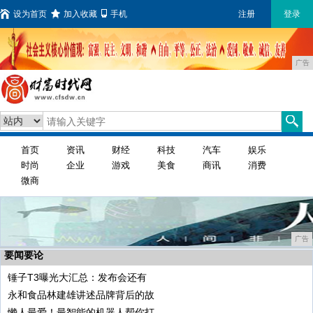
设为首页
加入收藏
手机
注册
登录
广告
首页
资讯
财经
科技
汽车
娱乐
时尚
企业
游戏
美食
商讯
消费
微商
广告
要闻要论
锤子T3曝光大汇总：发布会还有
永和食品林建雄讲述品牌背后的故
懒人最爱！最智能的机器人帮你打