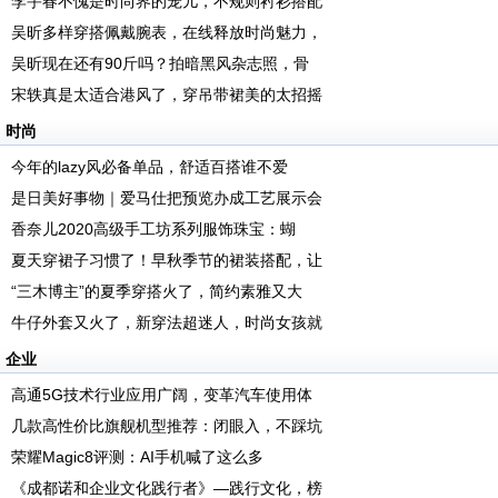
李宇春不愧是时尚界的宠儿，不规则衬衫搭配
吴昕多样穿搭佩戴腕表，在线释放时尚魅力，
吴昕现在还有90斤吗？拍暗黑风杂志照，骨
宋轶真是太适合港风了，穿吊带裙美的太招摇
时尚
今年的lazy风必备单品，舒适百搭谁不爱
是日美好事物｜爱马仕把预览办成工艺展示会
香奈儿2020高级手工坊系列服饰珠宝：蝴
夏天穿裙子习惯了！早秋季节的裙装搭配，让
“三木博主”的夏季穿搭火了，简约素雅又大
牛仔外套又火了，新穿法超迷人，时尚女孩就
企业
高通5G技术行业应用广阔，变革汽车使用体
几款高性价比旗舰机型推荐：闭眼入，不踩坑
荣耀Magic8评测：AI手机喊了这么多
《成都诺和企业文化践行者》—践行文化，榜