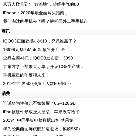
从万人敬仰到“一败涂地”，曾经牛气的80
iPhone：2020年最全面购买指南，
我们淘汰的手机去了哪？解析国外二手手机市
商讯
IQOO3正面硬撼小米10，究竟谁赢了？
16999元华为MateXs预售开启 全
全靠友商衬托，iQOO3发布后，3999
京东方拿下苹果大订单，开设10条生产线，
手机巨星的坠落和未来
2019年世界500强员工人数50强企业
消费
谁说华为性价比不如荣耀？6G+128GB
iPad软硬件形成强大壁垒，苹果没有给平
2019年中国平板电脑数据出炉 苹果第一
华为经典曲面屏旗舰加速退场，麒麟980+