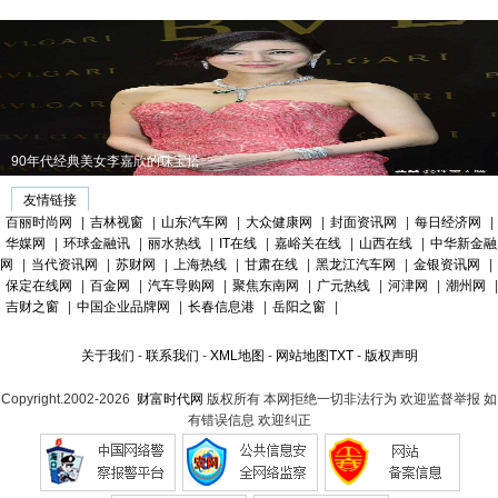
对于“夸”508L和“骂”50
90年代经典美女李嘉欣的珠宝搭
友情链接
百丽时尚网
|
吉林视窗
|
山东汽车网
|
大众健康网
|
封面资讯网
|
每日经济网
|
华媒网
|
环球金融讯
|
丽水热线
|
IT在线
|
嘉峪关在线
|
山西在线
|
中华新金融
网
|
当代资讯网
|
苏财网
|
上海热线
|
甘肃在线
|
黑龙江汽车网
|
金银资讯网
|
保定在线网
|
百金网
|
汽车导购网
|
聚焦东南网
|
广元热线
|
河津网
|
潮州网
|
吉财之窗
|
中国企业品牌网
|
长春信息港
|
岳阳之窗
|
关于我们
-
联系我们
-
XML地图
-
网站地图
TXT
-
版权声明
Copyright.2002-2026
财富时代网
版权所有 本网拒绝一切非法行为 欢迎监督举报 如
有错误信息 欢迎纠正