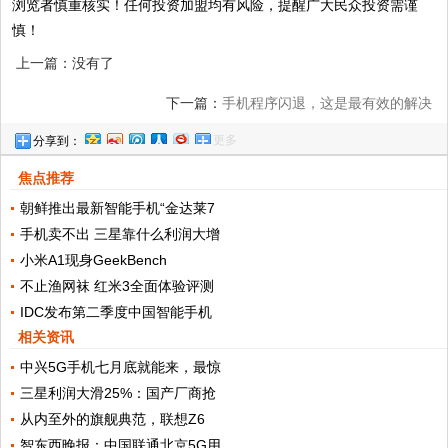
浏览者慎重核实！任何投资加盟均有风险，提醒广大民众投资需谨
慎！
上一篇：没有了
下一篇：
手机程序闪退，这是最有效的解决
更多
分享到：
方法！
焦点推荐
朝鲜推出最新智能手机“金达莱7
手机卖不出 三星靠什么利润大增
小米A1现身GeekBench
不止渔网袜 红米3全面体验评测
IDC发布第二季度中国智能手机
相关资讯
中兴5G手机七月底就能来，最惊
三星利润大滑25%：国产厂商抢
从内至外的旗舰典范，联想Z6
智东西晚报：中国联通北京5G用