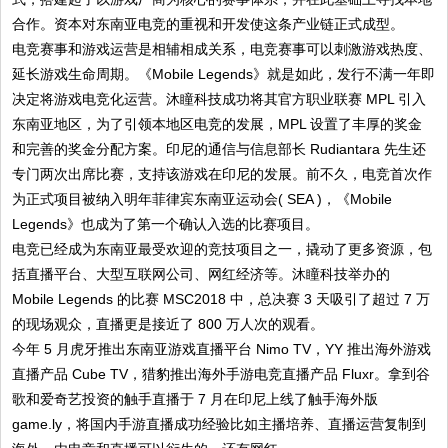
合作。资本对东南亚电竞的重视和开发使这条产业链正式成型。
电竞赛事和游戏运营是相辅相成关系，电竞赛事可以刺激游戏热度、
延长游戏生命周期。《Mobile Legends》就是如此，发行不满一年即
决定将游戏电竞化运营。沐瞳科技成功将其官方职业联赛 MPL 引入
东南亚地区，为了引领本地区电竞的发展，MPL 设置了丰厚的奖金
和完善的奖金分配方案。印尼的通信与信息部长 Rudiantara 先生还
专门两次出席比赛，支持该游戏在印尼的发展。前不久，电竞首次作
为正式项目被纳入明年菲律宾东南亚运动会( SEA )，《Mobile
Legends》也成为了第一个确认入选的比赛项目。
电竞已经成为东南亚最受欢迎的竞技项目之一，撬动了更多资源，包
括直播平台、大型互联网公司、网红经济等。沐瞳科技举办的
Mobile Legends 的比赛 MSC2018 中，总决赛 3 天吸引了超过 7 万
的现场观众，直播更是接近了 800 万人次的观看。
今年 5 月虎牙推出东南亚游戏直播平台 Nimo TV，YY 推出海外游戏
直播产品 Cube TV，猎豹推出海外手游电竞直播产品 Fluxr。拿到谷
歌和爱奇艺投资的触手直播于 7 月在印尼上线了触手海外版
game.ly，将国内手游直播成功经验比如主播培养、直播运营复制到