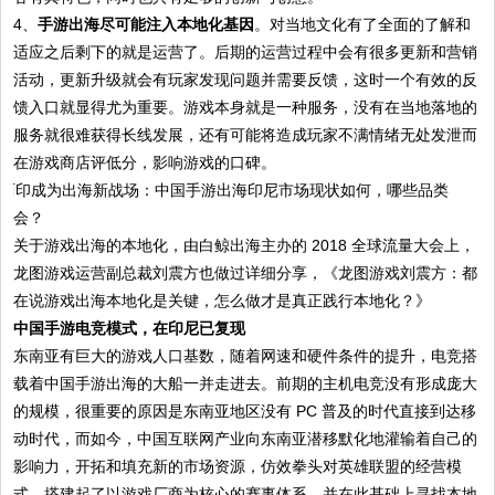
4、
手游出海尽可能注入本地化基因
。对当地文化有了全面的了解和
适应之后剩下的就是运营了。后期的运营过程中会有很多更新和营销
活动，更新升级就会有玩家发现问题并需要反馈，这时一个有效的反
馈入口就显得尤为重要。游戏本身就是一种服务，没有在当地落地的
服务就很难获得长线发展，还有可能将造成玩家不满情绪无处发泄而
在游戏商店评低分，影响游戏的口碑。
关于游戏出海的本地化，由白鲸出海主办的 2018 全球流量大会上，
龙图游戏运营副总裁刘震方也做过详细分享，《龙图游戏刘震方：都
在说游戏出海本地化是关键，怎么做才是真正践行本地化？》
中国手游电竞模式，在印尼已复现
东南亚有巨大的游戏人口基数，随着网速和硬件条件的提升，电竞搭
载着中国手游出海的大船一并走进去。前期的主机电竞没有形成庞大
的规模，很重要的原因是东南亚地区没有 PC 普及的时代直接到达移
动时代，而如今，中国互联网产业向东南亚潜移默化地灌输着自己的
影响力，开拓和填充新的市场资源，仿效拳头对英雄联盟的经营模
式，搭建起了以游戏厂商为核心的赛事体系，并在此基础上寻找本地