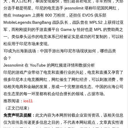
大，有人口红利，泰国变现最快，他们超喜欢电竞，非常热情，大部
分选手都是明星。印尼的电竞选手 jessnolimit 堪称印尼国民网红，
他在 Instagram 上拥有 800 万粉丝，还担任 EVOS 俱乐部
MobileLegends:BangBang 战队队长，战队曾在 MPLS2 上获得过亚
军，而刚刚提到的手游直播平台 Game.ly 恰好也是 MPL 的赞助商之
一。类似拳头运作的电竞体系已经被证实是成功的可复制的，可以轻
松应用于印尼市场来变现。
Jessnolimit 在 YouTube 的网红频道详情和数据分析
印尼的游戏产业带动了电竞和直播行业的兴起，电竞和直播又孕育了
很多印尼本土电竞圈网红，网红催生了网红经济，可以刺激消费，带
动相关电商和金融的发展，形成一个完整游戏生态。中国的出海公司
在生态里的每一环里都有机会结合擅长的领域，占据市场。
推荐阅读：
ios11
（正文已结束）
免责声明及提醒：
此文内容为本网所转载企业宣传资讯，该相关信息
仅为宣传及传递更多信息之目的，不代表本网站观点，文章真实性请