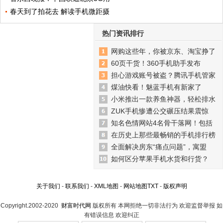
春天到了拍花去 解读手机微距摄
热门资讯排行
网购这些年，你被京东、淘宝挣了
60页干货！360手机助手发布
担心游戏账号被盗？腾讯手机管家
煤油快看！魅蓝手机有新家了
小米推出一款养鱼神器，轻松排水
ZUK手机惨遭公交碾压结果震惊
知名色情网站4名骨干落网！包括
在历史上那些最畅销的手机排行榜
全面解决房东“痛点问题”，寓盟
如何区分苹果手机水货和行货？
关于我们
-
联系我们
-
XML地图
-
网站地图
TXT
-
版权声明
Copyright.2002-2020
财富时代网
版权所有 本网拒绝一切非法行为 欢迎监督举报 如
有错误信息 欢迎纠正