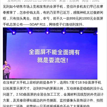
发布时间：2020-11-12 09:50:06 来源：互联网
阅读：1091
见到如今销售市场上竞相发售的全屏手机，坚信许多机友们早已在摩
拳擦掌了，怎奈价钱太高，有的乃至早已近万，感慨神机太过傲娇闲
暇，只有扭头离去。但是，幸亏，前不久一款899元的1000元全面屏
手机总算公布——SOAP R11，网络喷子们激动到发抖。
在沒有扩大手机上容积的前提条件下，选用5.7英寸18:9全面屏手机
以拓展显示屏尺寸。达到83%的屏幕比例，互动体验是稳稳的没什么
问题了。2.5D曲面屏的全迎合加工工艺，金属材料流线型的外壳设计
方案，及其修容裸钻裁边的外壳侧面、监控摄像头装饰设计件、拍照
闪光灯二环路，超赞的一只手抓握感再也不会了大屏幕的伤。