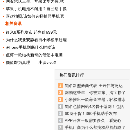
网友承认三星、苹果比华为强,就
苹果手机电池不耐用？自己动手换
喜欢拍照,该如何选择拍照手机呢
相关资讯
红米8系列发布:起售价699元
为什么我要安静看待小米松果处理
iPhone手机到底什么时候该
点评一款结构新奇的笔记本电脑
颜值即为真理——小谈vivoX
热门资讯排行
知名新型券商代表 王云伟与泛达
网购这些年，你被京东、淘宝挣了
小米推出一款养鱼神器，轻松排水
知名色情网站4名骨干落网！包括
60页干货！360手机助手发布
APP开发一般需要多久，看完心
手机厂商为什么都搞双品牌战略？