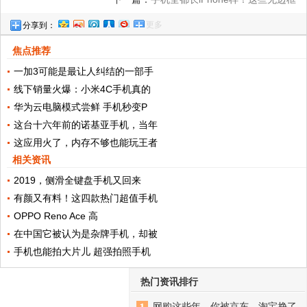
更多
分享到：
手机让你与众不同
焦点推荐
一加3可能是最让人纠结的一部手
线下销量火爆：小米4C手机真的
华为云电脑模式尝鲜 手机秒变P
这台十六年前的诺基亚手机，当年
这应用火了，内存不够也能玩王者
相关资讯
2019，侧滑全键盘手机又回来
有颜又有料！这四款热门超值手机
OPPO Reno Ace 高
在中国它被认为是杂牌手机，却被
手机也能拍大片儿 超强拍照手机
热门资讯排行
网购这些年，你被京东、淘宝挣了