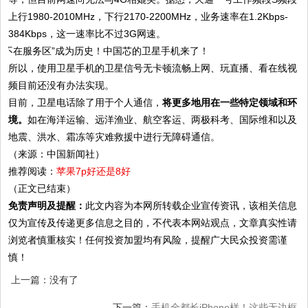
上行1980-2010MHz，下行2170-2200MHz，业务速率在1.2Kbps-
384Kbps，这一速率比不过3G网速。
所以，使用卫星手机的卫星信号无卡顿流畅上网、玩直播、看在线视
频目前还没有办法实现。
目前，卫星电话除了用于个人通信，
将更多地用在一些特定领域和环
境。
如在海洋运输、远洋渔业、航空客运、两极科考、国际维和以及
地震、洪水、霜冻等灾难救援中进行无障碍通信。
（来源：中国新闻社）
推荐阅读：
苹果7p好还是8好
（正文已结束）
免责声明及提醒：
此文内容为本网所转载企业宣传资讯，该相关信息
仅为宣传及传递更多信息之目的，不代表本网站观点，文章真实性请
浏览者慎重核实！任何投资加盟均有风险，提醒广大民众投资需谨
慎！
上一篇：没有了
下一篇：
手机全都长iPhone样！这些无边框