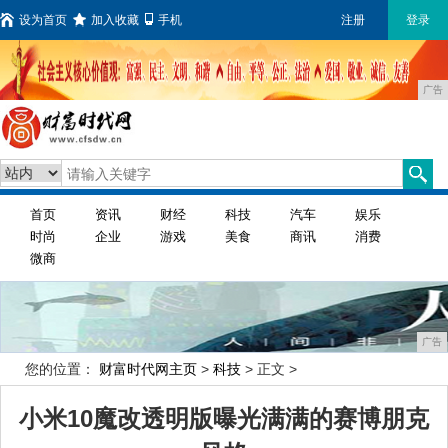
设为首页
加入收藏
手机
注册
登录
广告
首页
资讯
财经
科技
汽车
娱乐
时尚
企业
游戏
美食
商讯
消费
微商
广告
您的位置：
财富时代网主页
>
科技
> 正文 >
小米10魔改透明版曝光满满的赛博朋克