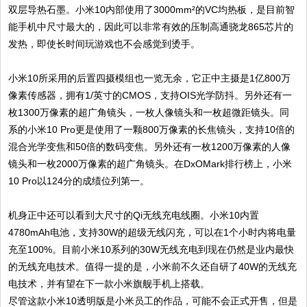
双层导热石墨。小米10内部使用了3000mm²的VC均热板，是目前智
能手机中尺寸最大的，因此可以非常有效的压制高通骁龙865芯片的
发热，即使长时间玩游戏也不会感觉到烫手。
小米10所采用的后置四摄模组也一览无余，它正中主摄是1亿800万
像素传感器，拥有1/英寸的CMOS，支持OIS光学防抖。另外还有一
枚1300万像素的超广角镜头，一枚人像镜头和一枚超微距镜头。同
系的小米10 Pro更是使用了一颗800万像素的长焦镜头，支持10倍的
混合光学变焦和50倍的数码变焦。另外还有一枚1200万像素的人像
镜头和一枚2000万像素的超广角镜头。在DxOMark排行榜上，小米
10 Pro以124分的成绩位列第一。
机身正中还可以看到大尺寸的Qi无线充电线圈。小米10内置
4780mAh电池，支持30W的超级无线闪充，可以在1个小时内将电量
充至100%。目前小米10系列的30W无线充电到现在仍然是业内最快
的无线充电技术。值得一提的是，小米前不久还自研了40W的无线充
电技术，并有望在下一款小米旗舰手机上搭载。
尽管这款小米10透明版是小米员工的作品，可能不会正式开售，但是