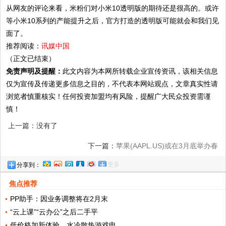
从网友的评论来看，米粉们对小米10透明版的期待还是很高的。或许
等小米10系列的产能提升之后，官方打造的透明版可能就会和我们见
面了。
推荐阅读：
讯媒中国
（正文已结束）
免责声明及提醒：
此文内容为本网所转载企业宣传资讯，该相关信息
仅为宣传及传递更多信息之目的，不代表本网站观点，文章真实性请
浏览者慎重核实！任何投资加盟均有风险，提醒广大民众投资需谨
慎！
上一篇：没有了
下一篇：
苹果(AAPL.US)或在3月底举办春
更多
分享到：
季发布会，推出最新廉价版iPhone
焦点推荐
PP助手：因业务调整将在2月末
“云上课”“云办公”之后二手平
低价格加新体验，水冷散热游戏电