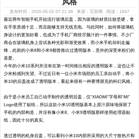
风格
发布时间：2020-05-02 07:21:38 来源：互联网
阅读：1847
最近两年智能手机开始流行玻璃后盖，因为玻璃的材质比较坚硬，拿
在手里质感十足，而且能够支持无线充电。与此同时，如何将玻璃机
身设计的更加好看，也成为了手机厂商绞尽脑汁的一件事情。不少厂
商会在玻璃机身上尝试各种光影和渐变效果，而小米手机却剑走偏
锋，此前的小米8和小米9都曾推出过透明版本，意外的深受米粉们的
喜爱。
今年的小米10系列并没有在第一时间推出相应的透明版本，这也让不
少米粉感到失望。不过近日有一位小米市场部的员工亲自动手，将小
米10的后盖改成了透明版本，看起来很有一种赛博朋克的科幻风格。
由于是小米员工自己动手制作的透明后盖，仅“XIAOMI”字母和“MI”
Logo使用了贴纸，所以这款小米10透明版基本上原汁原味地保留了
手机的内部构造，并没有像小米8、小米9透明版那样使用处理器贴
纸，因此十分的真实。
透过透明的机身后盖，可以看到小米10内部所采用的大尺寸散热片和