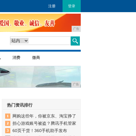
注册
登录
广告
讯
消费
微商
广告
热门资讯排行
网购这些年，你被京东、淘宝挣了
担心游戏账号被盗？腾讯手机管家
60页干货！360手机助手发布