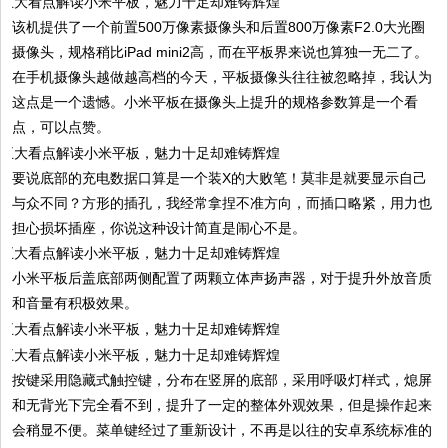
该机提供了一个前置500万像素摄像头和后置800万像素F2.0大光圈
摄像头，规格稍比iPad mini2高，而在平板界来说也算独一无二了。
在手机摄像头越做越高档的今天，平板摄像头往往被忽略掉，我认为
这点是一个遗憾。小米平板在摄像头上提升的规格参数算是一个看
点，可以点赞。
要说底部的充电数据口算是一个装X的大败笔！莫非是就要显示自己
与众不同？方形的插孔，我经常拿捏不准方向，而插口略紧，用力也
担心损坏插座，你说这种设计简直是闹心不是。
小米平板后盖底部两侧配置了两颗立体声扬声器，对于提升外放音质
和音量有积极效果。
按键采用隐藏式触控键，分布在竖屏的底部，采用呼吸灯样式，熄屏
和无背光下完全看不到，提升了一定的整体外观效果，但是操作起来
会稍显不便。菜单键经过了重新设计，不再是以往的安卓系统标准的