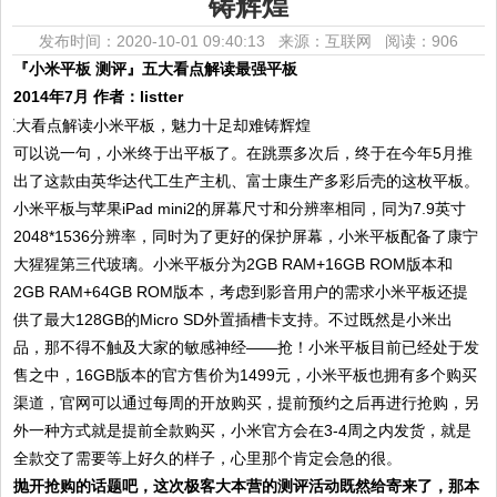
铸辉煌
发布时间：2020-10-01 09:40:13 来源：互联网
阅读：906
『
小米平板
测评
』
五大看点解读最强平板
2014年7月 作者：listter
可以说一句，小米终于出平板了。在跳票多次后，终于在今年5月推
出了这款由英华达代工生产主机、富士康生产多彩后壳的这枚平板。
小米平板与苹果iPad mini2的屏幕尺寸和分辨率相同，同为7.9英寸
2048*1536分辨率，同时为了更好的保护屏幕，小米平板配备了康宁
大猩猩第三代玻璃。小米平板分为2GB RAM+16GB ROM版本和
2GB RAM+64GB ROM版本，考虑到影音用户的需求小米平板还提
供了最大128GB的Micro SD外置插槽卡支持。不过既然是小米出
品，那不得不触及大家的敏感神经——抢！小米平板目前已经处于发
售之中，16GB版本的官方售价为1499元，小米平板也拥有多个购买
渠道，官网可以通过每周的开放购买，提前预约之后再进行抢购，另
外一种方式就是提前全款购买，小米官方会在3-4周之内发货，就是
全款交了需要等上好久的样子，心里那个肯定会急的很。
抛开抢购的话题吧，这次极客大本营的测评活动既然给寄来了，那本