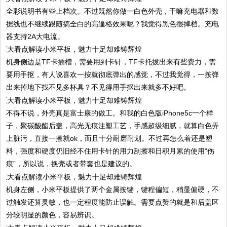
全彩说明书有些上档次。不过既然你做一白色外壳，干嘛充电器和数
据线也不继续跟随搞全白的高逼格效果呢？我觉得黑色很掉档。充电
器支持2A大电流。
机身侧边是TF卡插槽，需要用到卡针，TF卡托拔出来有些费力，需
要用手抠，有人说喜欢一按就彻底弹出的感觉，不过我觉得，一按弹
出来掉地下找不见多杯具？不见得用手抠出来就多不好吧。
不得不说，外壳真是富士康的做工。和我的白色版iPhone5c一个样
子，聚碳酸酯后盖，高光无痕注塑工艺，手感超级细腻，就算白色弄
上脏污，直接一擦就ok，而且十分耐磨耐划。不过再怎么着还是塑
料，强度和硬度仍旧经不住用卡针的用力刮擦和日积月累的使用“伤
痕”，所以说，换壳或者带套也是建议的。
机身左侧，小米平板提供了两个金属按键，键程偏短，稍显偏硬，不
过触发还算灵敏，也一定程度能防止误触。需要点赞的就是和后盖区
分较明显的颜色，容易辨识。