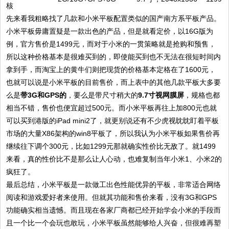
核
先来看我粗略找了几款和小米平板配置类似的国产南方系平板产品。
小米平板毋庸置疑是一款出色的产品，但是就看定价，以16G版为
例，官方售价是1499元，而对于小米的一贯策略就是抢购和预售，
所以这种价格基本是很难买到的，即使能买到也不无法在很短时间内
拿到手，而淘宝上的黄牛们则把现货的价格基本定格在了1600元，
也就可以说是小米平板的目前售价，而上表中的其他几款平板大多要
么是
带3G和GPS的
，要么是带尺寸稍大的
9.7寸视网膜屏
，规格也都
相当不错，售价也便宜超过500元。而小米平板再往上加800元也就
可以买到港版的iPad mini2了，就更别说还有不少虎视眈眈盯着平板
市场的大量X86架构的win8平板了，所以我认为小米平板如果售价再
继续往下调个300元，比如1299元那就确实性价比无敌了。就1499
来看，真的性价比不是那么让人心动，也难复制当年小米1、小米2的
疯狂了。
最后总结，小米平板是一款做工出色性能优异的平板，非常适合网络
阅读和游戏爱好者来使用。但就其功能和售价来看，没有3G和GPS
功能确实相当遗憾。而且现在各家厂商都已经开始学会小米的手段而
且一个比一个会玩也敢玩，小米平板虽然能够给人兴奋，但很难再塑