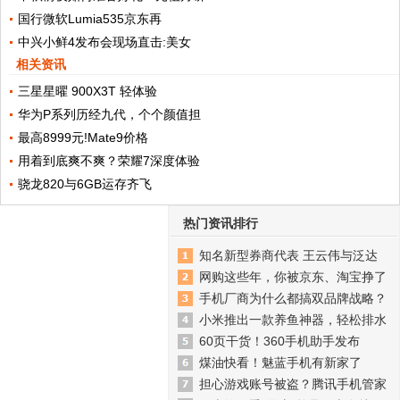
国行微软Lumia535京东再
中兴小鲜4发布会现场直击:美女
相关资讯
三星星曜 900X3T 轻体验
华为P系列历经九代，个个颜值担
最高8999元!Mate9价格
用着到底爽不爽？荣耀7深度体验
骁龙820与6GB运存齐飞
热门资讯排行
知名新型券商代表 王云伟与泛达
网购这些年，你被京东、淘宝挣了
手机厂商为什么都搞双品牌战略？
小米推出一款养鱼神器，轻松排水
60页干货！360手机助手发布
煤油快看！魅蓝手机有新家了
担心游戏账号被盗？腾讯手机管家