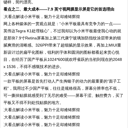
键样，简约漂亮。
看点之二、最大成本——7.9 英寸视网膜显示屏是它的首选理由
网上各种媒体的一贯观点就是：“小米平板最具有竞争力的一点——
英伟达Tegra K1处理核心”，不过我却以为小米平板最使我心动的就
是那块7.9寸Retina屏幕加上第三代康宁玻璃加防指纹涂层带来的细
腻爽滑的清晰感。326PPI带来了超细腻的显示效果，再加上MIUI重
新设计过的扁平化图标，锐利的字体和圆润的图标都看起来赏心悦
目，在经历了国产平板从1024*600就欢呼雀跃的当初到现在的2048
x 1536，不得不感慨技术的进步。
一款平板的屏幕是首先打动人产生掏银子的动力的最重要的“面子工
程”，我用过不少国产平板，往往是规格很高，屏幕分辨率也不低，
可一撕掉贴膜就感受到了无尽的难受——屏幕干涩、触控费力，买了
平板又不得不到处找贴膜的地方。