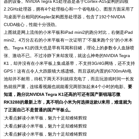
器的设备。NVIDIA Tegra K1处理器是基于Cortex-A15架构的四核
2.2GHz处理器，拥有4个处理核心和一个省电核心。图形方面采用了
与桌面平台相同的Kepler架构图形处理器，包含了192个NVIDIA
CUDA核心，性能十分强劲。
上图就是网上流传的小米平板和iPad mini2的跑分对比，右侧是iPad
mini2。4万分左右的小米平板有一次证明了“不服来跑个分”的小米本
色。Tegra K1的强大也是早有耳闻和目睹，理论上的参数令人血脉喷
张、激动不已。不过冷静下来却发现，就这么神奇的NVIDIA Tegra
K1，却并没有在小米平板上集成基带，不支持3G/4G网络，还不支持
GPS！这有点令人大跌眼镜大感遗憾。而且该机内置的6700mAh电
池却并不耐用，待机下两天不到就得充电了，而且玩游戏时间一长发
热就很严重，连续看视频也就能看完两部加起来4个小时的电影。
要
知道，跑分比NVIDIA Tegra K1还高的可还有国产新锐瑞芯微
RK3288的最新上市，真不明白小米为何选择这款U来用，难道就为
了正面自己不是普通的国产平板么。