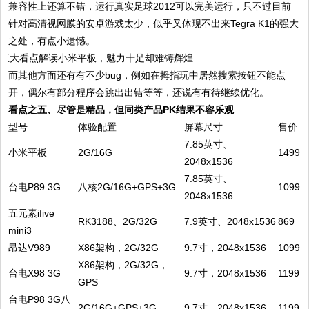
兼容性上还算不错，运行真实足球2012可以完美运行，只不过目前
针对高清视网膜的安卓游戏太少，似乎又体现不出来Tegra K1的强大
之处，有点小遗憾。
而其他方面还有有不少bug，例如在拇指玩中居然搜索按钮不能点
开，偶尔有部分程序会跳出出错等等，还说有有待继续优化。
看点之五、
尽管是精品，但同类产品PK结果不容乐观
型号
体验配置
屏幕尺寸
售价
7.85英寸、
小米平板
2G/16G
1499
2048x1536
7.85英寸、
台电P89 3G
八核2G/16G+GPS+3G
1099
2048x1536
五元素ifive
RK3188、2G/32G
7.9英寸、2048x1536
869
mini3
昂达V989
X86架构，2G/32G
9.7寸，2048x1536
1099
X86架构，2G/32G，
台电X98 3G
9.7寸，2048x1536
1199
GPS
台电P98 3G八
2G/16G+GPS+3G
9.7寸，2048x1536
1199