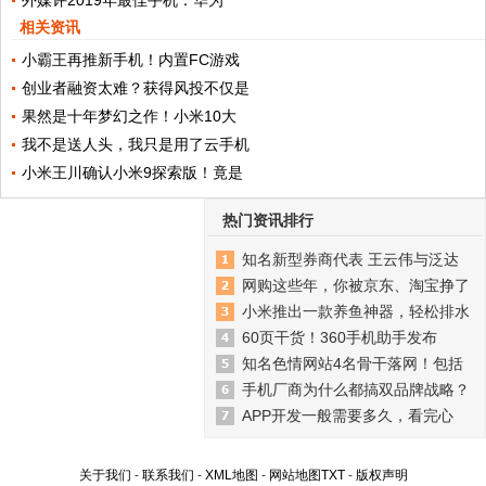
外媒评2019年最佳手机：华为
相关资讯
小霸王再推新手机！内置FC游戏
创业者融资太难？获得风投不仅是
果然是十年梦幻之作！小米10大
我不是送人头，我只是用了云手机
小米王川确认小米9探索版！竟是
热门资讯排行
知名新型券商代表 王云伟与泛达
网购这些年，你被京东、淘宝挣了
小米推出一款养鱼神器，轻松排水
60页干货！360手机助手发布
知名色情网站4名骨干落网！包括
手机厂商为什么都搞双品牌战略？
APP开发一般需要多久，看完心
关于我们
-
联系我们
-
XML地图
-
网站地图
TXT
-
版权声明