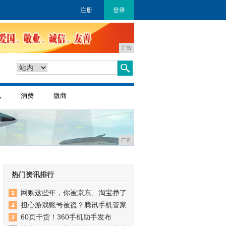
注册
登录
广告
讯
消费
微商
广告
热门资讯排行
网购这些年，你被京东、淘宝挣了
担心游戏账号被盗？腾讯手机管家
60页干货！360手机助手发布