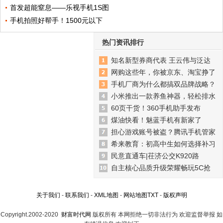
首发超能窒息——乐视手机1S图
手机拍照好帮手！1500元以下
热门资讯排行
知名新型券商代表 王云伟与泛达
网购这些年，你被京东、淘宝挣了
手机厂商为什么都搞双品牌战略？
小米推出一款养鱼神器，轻松排水
60页干货！360手机助手发布
煤油快看！魅蓝手机有新家了
担心游戏账号被盗？腾讯手机管家
希来教育：初高中生如何选择补习
民意直通车|茌济公交K920路
自主核心品质升级荣耀畅玩5C抢
关于我们
-
联系我们
-
XML地图
-
网站地图
TXT
-
版权声明
Copyright.2002-2020
财富时代网
版权所有 本网拒绝一切非法行为 欢迎监督举报 如