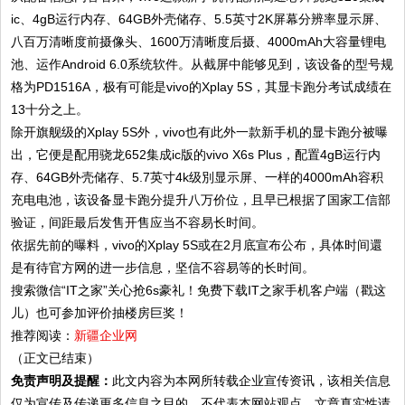
ic、4gB运行内存、64GB外壳储存、5.5英寸2K屏幕分辨率显示屏、
八百万清晰度前摄像头、1600万清晰度后摄、4000mAh大容量锂电
池、运作Android 6.0系统软件。从截屏中能够见到，该设备的型号规
格为PD1516A，极有可能是vivo的Xplay 5S，其显卡跑分考试成绩在
13十分之上。
除开旗舰级的Xplay 5S外，vivo也有此外一款新手机的显卡跑分被曝
出，它便是配用骁龙652集成ic版的vivo X6s Plus，配置4gB运行内
存、64GB外壳储存、5.7英寸4k级別显示屏、一样的4000mAh容积
充电电池，该设备显卡跑分提升八万价位，且早已根据了国家工信部
验证，间距最后发售开售应当不容易长时间。
依据先前的曝料，vivo的Xplay 5S或在2月底宣布公布，具体时间還
是有待官方网的进一步信息，坚信不容易等的长时间。
搜索微信“IT之家”关心抢6s豪礼！免费下载IT之家手机客户端（戳这
儿）也可参加评价抽楼房巨奖！
推荐阅读：
新疆企业网
（正文已结束）
免责声明及提醒：
此文内容为本网所转载企业宣传资讯，该相关信息
仅为宣传及传递更多信息之目的，不代表本网站观点，文章真实性请