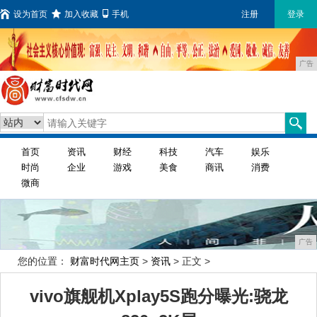
设为首页
加入收藏
手机
注册
登录
广告
首页
资讯
财经
科技
汽车
娱乐
时尚
企业
游戏
美食
商讯
消费
微商
广告
您的位置：
财富时代网主页
>
资讯
> 正文 >
vivo旗舰机Xplay5S跑分曝光:骁龙