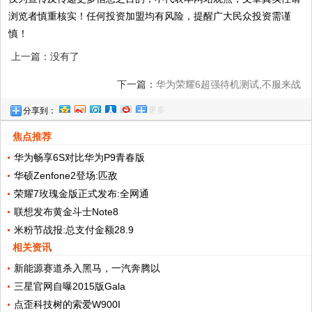
浏览者慎重核实！任何投资加盟均有风险，提醒广大民众投资需谨
慎！
上一篇：没有了
下一篇：
华为荣耀6超强待机测试,不服来战
更多
分享到：
焦点推荐
华为畅享6S对比华为P9青春版
华硕Zenfone2登场:匹敌
荣耀7玫瑰金版正式发布:全网通
联想发布黄金斗士Note8
米粉节战报:总支付金额28.9
相关资讯
新能源赛道杀入黑马，一汽奔腾以
三星官网自曝2015版Gala
点歪科技树的索爱W900I