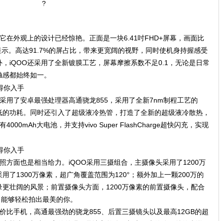
?
它在外观上的设计已经惊艳。正面是一块6.41吋FHD+屏幕，画面比
面显示。高达91.7%的屏占比，带来更宽阔的视野，同时使机身持握感受
，iQOO还采用了全新镀膜工艺，屏幕摩擦系数不足0.1，无论是日常
触感都始终如一。
采用了安卓最强处理器高通骁龙855，采用了全新7nm制程工艺的
低的功耗。同时还引入了超级液冷热管，打造了全新的超级液冷散热，
0mAh大电池，并支持vivo Super FlashCharge超快闪充，实现
照方面也是相当给力。iQOO采用三摄组合，主摄像头采用了1200万
了1300万像素，超广角覆盖范围为120°；额外加上一颗200万的
更壮阔的风景；前置摄像头方面，1200万像素的前置摄像头，配合
，能够轻松拍出最美的你。
性价比手机，高通最强劲的骁龙855、后置三摄镜头以及最高12GB的超