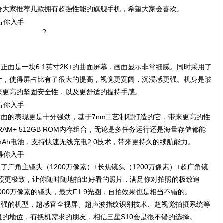
给大家推荐几款拥有超强性能的旗舰手机，希望大家会喜欢。
?
正面是一块6.1英寸2K+的曲面屏幕，画面显示非常细腻。同时采用了
计，使得屏占比有了很大的提高，视觉更宽阔，沉浸感更强。机身是玻
来更高的坚固安全性，以及更舒适的握持手感。
方面的表现更是十分强劲，基于7nm工艺制程打造的它，带来更高的性
AM+ 512GB ROM内存组合，无论是多任务运行还是海量存储都能
0mAh电池，支持快速无线充电2.0技术，带来更持久的续航能力。
了广角主镜头（1200万像素）+长焦镜头（1200万像素）+超广角镜
拍照更极致，让你随时随地拍出好看的照片，满足你对拍照的极致追
000万像素的镜头，最大F1.9光圈，自拍效果也是相当不错的。
常强的机型，超感官全视屏、超声波指纹识别技术、超视觉拍摄系统等
的地位，有换机需求的朋友，相信三星S10会是很不错的选择。