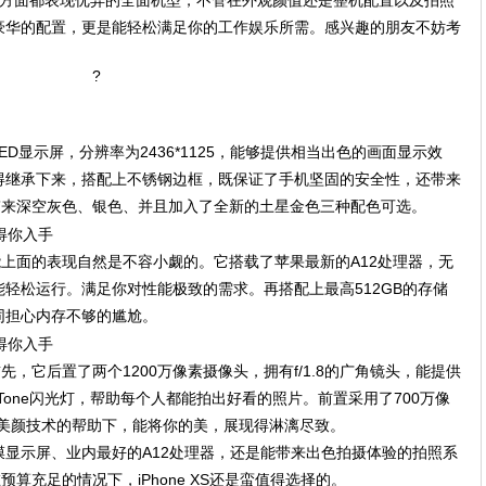
一款在各方面都表现优异的全面机型，不管在外观颜值还是整机配置以及拍照
豪华的配置，更是能轻松满足你的工作娱乐所需。感兴趣的朋友不妨考
?
的OLED显示屏，分辨率为2436*1125，能够提供相当出色的画面显示效
得继承下来，搭配上不锈钢边框，既保证了手机坚固的安全性，还带来
XS带来深空灰色、银色、并且加入了全新的土星金色三种配色可选。
在性能上面的表现自然是不容小觑的。它搭载了苹果最新的A12处理器，无
轻松运行。满足你对性能极致的需求。再搭配上最高512GB的存储
同担心内存不够的尴尬。
。首先，它后置了两个1200万像素摄像头，拥有f/1.8的广角镜头，能提供
 Tone闪光灯，帮助每个人都能拍出好看的照片。前置采用了700万像
各种美颜技术的帮助下，能将你的美，展现得淋漓尽致。
显示屏、业内最好的A12处理器，还是能带来出色拍摄体验的拍照系
在预算充足的情况下，iPhone XS还是蛮值得选择的。