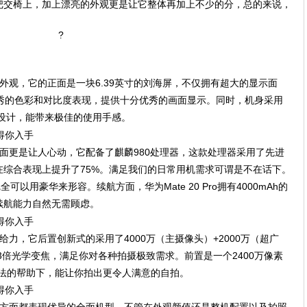
把交椅上，加上漂亮的外观更是让它整体再加上不少的分，总的来说，
?
住漂亮外观，它的正面是一块6.39英寸的刘海屏，不仅拥有超大的显示面
优秀的色彩和对比度表现，提供十分优秀的画面显示。同时，机身采用
设计，能带来极佳的使用手感。
配置方面更是让人心动，它配备了麒麟980处理器，这款处理器采用了先进
在综合表现上提升了75%。满足我们的日常用机需求可谓是不在话下。
全可以用豪华来形容。续航方面，华为Mate 20 Pro拥有4000mAh的
续航能力自然无需顾虑。
当的给力，它后置创新式的采用了4000万（主摄像头）+2000万（超广
3倍光学变焦，满足你对各种拍摄极致需求。前置是一个2400万像素
颜算法的帮助下，能让你拍出更令人满意的自拍。