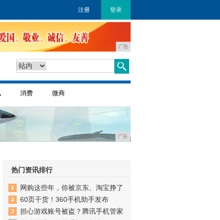
注册
登录
广告
讯
消费
微商
广告
热门资讯排行
网购这些年，你被京东、淘宝挣了
60页干货！360手机助手发布
担心游戏账号被盗？腾讯手机管家