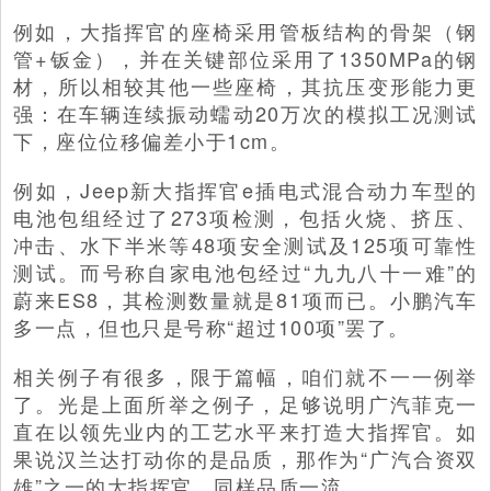
例如，大指挥官的座椅采用管板结构的骨架（钢
管+钣金），并在关键部位采用了1350MPa的钢
材，所以相较其他一些座椅，其抗压变形能力更
强：在车辆连续振动蠕动20万次的模拟工况测试
下，座位位移偏差小于1cm。
例如，Jeep新大指挥官e插电式混合动力车型的
电池包组经过了273项检测，包括火烧、挤压、
冲击、水下半米等48项安全测试及125项可靠性
测试。而号称自家电池包经过“九九八十一难”的
蔚来ES8，其检测数量就是81项而已。小鹏汽车
多一点，但也只是号称“超过100项”罢了。
相关例子有很多，限于篇幅，咱们就不一一例举
了。光是上面所举之例子，足够说明广汽菲克一
直在以领先业内的工艺水平来打造大指挥官。如
果说汉兰达打动你的是品质，那作为“广汽合资双
雄”之一的大指挥官，同样品质一流。