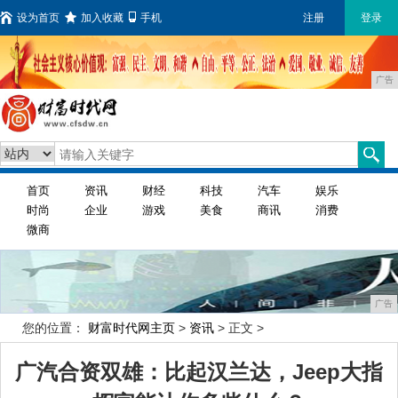
设为首页
加入收藏
手机
注册
登录
广告
首页
资讯
财经
科技
汽车
娱乐
时尚
企业
游戏
美食
商讯
消费
微商
广告
您的位置：
财富时代网主页
>
资讯
> 正文 >
广汽合资双雄：比起汉兰达，Jeep大指