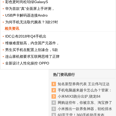
彩色更时尚松珀绿GalaxyS
华为首款“真”全面屏上手评测，
USB声卡解码器连接Andro
为何手机无法取代腕表？3款计时
相关资讯
IDC公布2018年Q4手机出
维修难度较高，内含国产元器件，
男生买手机在配置上别凑合，5款
连山寨机都要求互联网思维了正牌
全新设计人性化操控 OPPO
热门资讯排行
知名新型券商代表 王云伟与泛达
手机电脑越来越卡怎么办？管家：
小米MIX3跑分出炉,骁龙84
网购这些年，你被京东、淘宝挣了
小米推出一款养鱼神器，轻松排水
60页干货！360手机助手发布