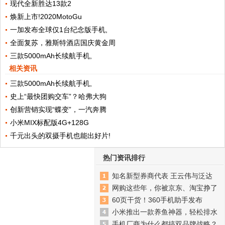
现代全新胜达13款2
焕新上市!2020MotoGu
一加发布全球仅1台纪念版手机,
全面复苏，雅斯特酒店国庆黄金周
三款5000mAh长续航手机,
相关资讯
三款5000mAh长续航手机,
史上“最快团购交车”？哈弗大狗
创新营销实现“蝶变”，一汽奔腾
小米MIX标配版4G+128G
千元出头的双摄手机也能出好片!
热门资讯排行
知名新型券商代表 王云伟与泛达
网购这些年，你被京东、淘宝挣了
60页干货！360手机助手发布
小米推出一款养鱼神器，轻松排水
手机厂商为什么都搞双品牌战略？