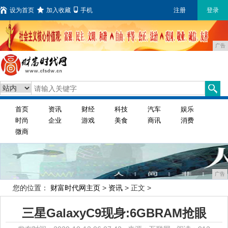
设为首页
加入收藏
手机
注册
登录
广告
首页
资讯
财经
科技
汽车
娱乐
时尚
企业
游戏
美食
商讯
消费
微商
广告
您的位置：
财富时代网主页
>
资讯
> 正文 >
三星GalaxyC9现身:6GBRAM抢眼