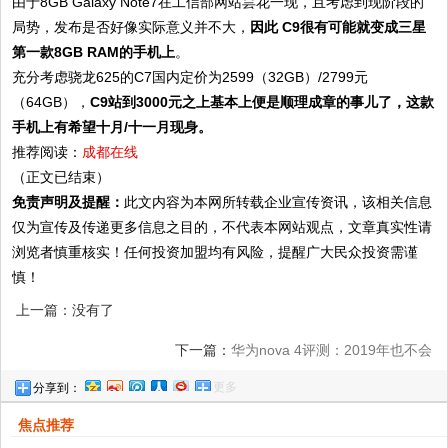
由于8GB Galaxy Note7在工信部网站昙花一现，且考虑到现阶段的
局势，发布是否好像实际意义并不大，
因此 C9很有可能就变成三星
第一款8GB RAM的手机上
。
充分考虑骁龙625的C7国内定价为2599（32GB）/2799元
（64GB），
C9站到3000元之上基本上便是顺理成章的事儿了，这款
手机上有希望十月/十一月现身。
推荐阅读：
成都在线
（正文已结束）
免责声明及提醒：
此文内容为本网所转载企业宣传资讯，该相关信息
仅为宣传及传递更多信息之目的，不代表本网站观点，文章真实性请
浏览者慎重核实！任何投资加盟均有风险，提醒广大民众投资需谨
慎！
上一篇：没有了
下一篇：
华为nova 4评测：2019年也不会
更多
分享到：
out的手机
焦点推荐