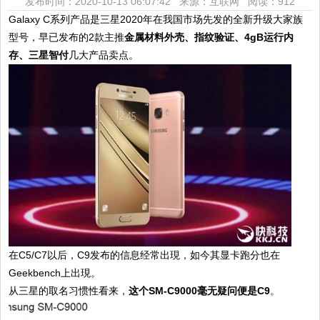
发布时间：2020-10-13 06:07:42 来源：互联网
阅读：912
Galaxy C系列产品是三星2020年在我国市场先发的全新升级大家族
型号，早已发布的2款主推
金属材料外壳、指纹验证、4gB运行内
存、三星智付
几大产品卖点。
在C5/C7以后，C9发布的信息经常出現，如今其显卡跑分也在
Geekbench上出現。
从三星的取名习惯性看来，
这个SM-C9000毫无疑问便是C9
。