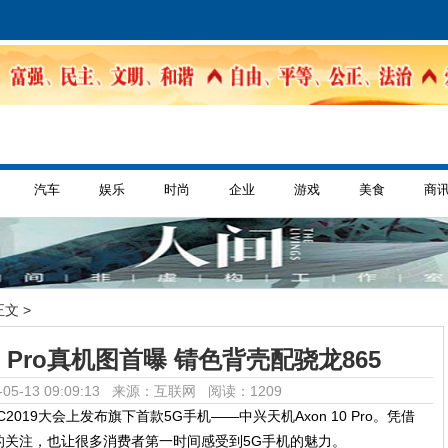
汽车
娱乐
时尚
企业
游戏
美食
商
正文 >
s Pro真机图首曝 锖色背壳配骁龙865
05-13 09:09:13 来源：互联网
阅读：1209
019大会上发布旗下首款5G手机——中兴天机Axon 10 Pro。凭借
的关注，也让很多消费者第一时间感受到5G手机的魅力。