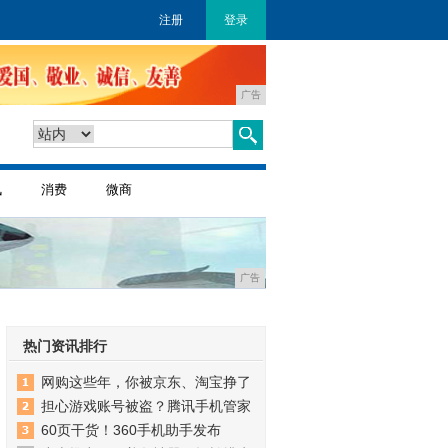
注册
登录
广告
讯
消费
微商
广告
热门资讯排行
网购这些年，你被京东、淘宝挣了
担心游戏账号被盗？腾讯手机管家
60页干货！360手机助手发布