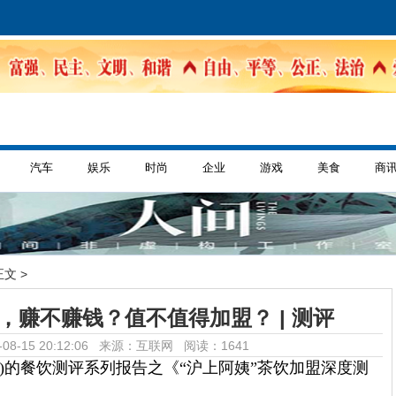
汽车
娱乐
时尚
企业
游戏
美食
商
正文 >
店，赚不赚钱？值不值得加盟？ | 测评
08-15 20:12:06 来源：互联网
阅读：1641
宝典)的餐饮测评系列报告之《“沪上阿姨”茶饮加盟深度测