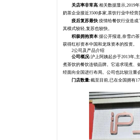
关店率非常高
:相关数据显示,201
奶茶企业接近3500多家,茶饮行业中经营
疫后复苏最快
:疫情给餐饮行业造成
其模式较轻,复苏也较快。
积极拥抱资本
:据公开报道,奈雪の
获得红杉资本中国和龙珠资本的投资。
2公司及产品介绍
公司概况:
沪上阿姨起步于2013年
煮茶饮的餐饮连锁品牌。它追求现煮、健
经面向全国进行布局。公司也比较注重会
门店数量:
截至目前,已在全国拥有17