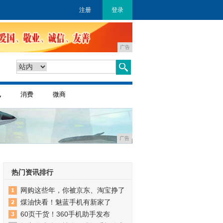
注册
登录
广告
讯
消费
微商
广告
热门资讯排行
网购这些年，你被京东、淘宝挣了
煤油快看！魅蓝手机有新家了
60页干货！360手机助手发布