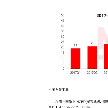
△图自餐宝典
在用户画像上,NCBD(餐宝典)数据显
男性占比29.3%;90后占52.5%。