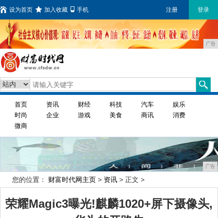
设为首页
加入收藏
手机
注册
登录
广告
首页
资讯
财经
科技
汽车
娱乐
时尚
企业
游戏
美食
商讯
消费
微商
广告
您的位置：
财富时代网主页
>
资讯
> 正文 >
荣耀Magic3曝光!麒麟1020+屏下摄像头,