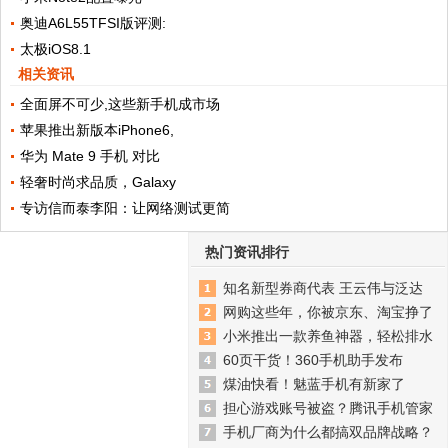
奥迪A6L55TFSI版评测:
太极iOS8.1
相关资讯
全面屏不可少,这些新手机成市场
苹果推出新版本iPhone6,
华为 Mate 9 手机 对比
轻奢时尚求品质，Galaxy
专访信而泰李阳：让网络测试更简
热门资讯排行
知名新型券商代表 王云伟与泛达
网购这些年，你被京东、淘宝挣了
小米推出一款养鱼神器，轻松排水
60页干货！360手机助手发布
煤油快看！魅蓝手机有新家了
担心游戏账号被盗？腾讯手机管家
手机厂商为什么都搞双品牌战略？