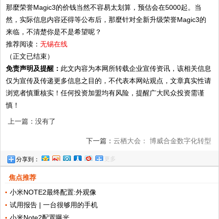
那麼荣誉Magic3的价钱当然不容易太划算，预估会在5000起。当
然，实际信息内容还得等公布后，那麼针对全新升级荣誉Magic3的
来临，不清楚你是不是希望呢？
推荐阅读：
无锡在线
（正文已结束）
免责声明及提醒：
此文内容为本网所转载企业宣传资讯，该相关信息
仅为宣传及传递更多信息之目的，不代表本网站观点，文章真实性请
浏览者慎重核实！任何投资加盟均有风险，提醒广大民众投资需谨
慎！
上一篇：没有了
下一篇：
云栖大会： 博威合金数字化转型
更多
分享到：
引领行业发展
焦点推荐
小米NOTE2最终配置:外观像
试用报告 | 一台很够用的手机
小米Note2配置曝光