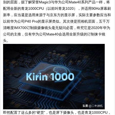
别的层面，据了解荣誉Magic3与华为公司Mate40系列产品一样，将
配用全新的青龙1000CPU（以前叫青龙1020），并适用90Hz屏幕刷
新率，应当還是选用来源于与京东方的显示屏，实际主要参数应当和
以前华为公司P40 Pro的显示屏类似。其次便是照相机层面，五千万
清晰度IMX700订制级摄像镜头毫无疑问必需，终究它是2020年华为
公司的主推，仅有华为公司Mate40会选用全新升级的订制徕卡镜
头。
即然配置了这么多的“硬货”，也是屏下摄像头，也是青龙1000CPU，