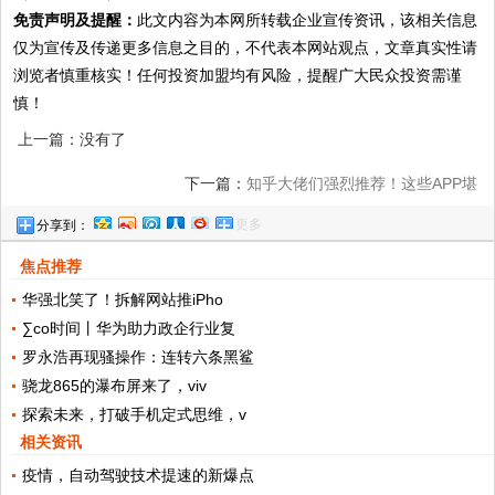
免责声明及提醒：
此文内容为本网所转载企业宣传资讯，该相关信息
仅为宣传及传递更多信息之目的，不代表本网站观点，文章真实性请
浏览者慎重核实！任何投资加盟均有风险，提醒广大民众投资需谨
慎！
上一篇：没有了
下一篇：
知乎大佬们强烈推荐！这些APP堪
更多
分享到：
称神器，如果你还没有装就out了
焦点推荐
华强北笑了！拆解网站推iPho
∑co时间丨华为助力政企行业复
罗永浩再现骚操作：连转六条黑鲨
骁龙865的瀑布屏来了，viv
探索未来，打破手机定式思维，v
相关资讯
疫情，自动驾驶技术提速的新爆点