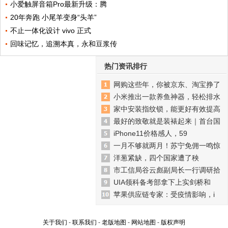
小爱触屏音箱Pro最新升级：腾
20年奔跑 小尾羊变身“头羊”
不止一体化设计 vivo 正式
回味记忆，追溯本真，永和豆浆传
热门资讯排行
网购这些年，你被京东、淘宝挣了
小米推出一款养鱼神器，轻松排水
家中安装指纹锁，能更好有效提高
最好的致敬就是装裱起来｜首台国
iPhone11价格感人，59
一月不够就两月！苏宁免佣一鸣惊
洋葱紧缺，四个国家遭了秧
市工信局谷云彪副局长一行调研拾
UIA领科备考部拿下上实剑桥和
苹果供应链专家：受疫情影响，i
关于我们
-
联系我们
-
老版地图
-
网站地图
-
版权声明