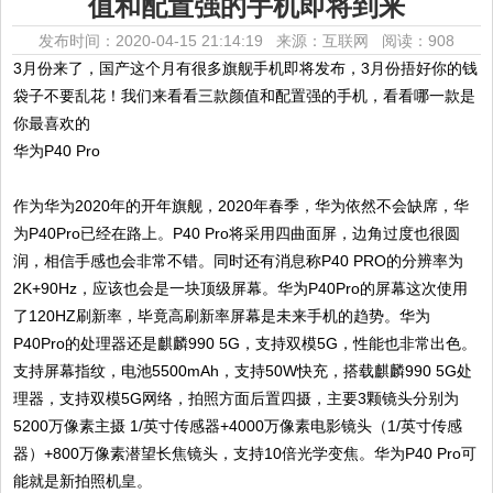
值和配置强的手机即将到来
发布时间：2020-04-15 21:14:19 来源：互联网
阅读：908
3月份来了，国产这个月有很多旗舰手机即将发布，3月份捂好你的钱
袋子不要乱花！我们来看看三款颜值和配置强的手机，看看哪一款是
你最喜欢的
华为P40 Pro
作为华为2020年的开年旗舰，2020年春季，华为依然不会缺席，华
为P40Pro已经在路上。P40 Pro将采用四曲面屏，边角过度也很圆
润，相信手感也会非常不错。同时还有消息称P40 PRO的分辨率为
2K+90Hz，应该也会是一块顶级屏幕。华为P40Pro的屏幕这次使用
了120HZ刷新率，毕竟高刷新率屏幕是未来手机的趋势。华为
P40Pro的处理器还是麒麟990 5G，支持双模5G，性能也非常出色。
支持屏幕指纹，电池5500mAh，支持50W快充，搭载麒麟990 5G处
理器，支持双模5G网络，拍照方面后置四摄，主要3颗镜头分别为
5200万像素主摄 1/英寸传感器+4000万像素电影镜头（1/英寸传感
器）+800万像素潜望长焦镜头，支持10倍光学变焦。华为P40 Pro可
能就是新拍照机皇。