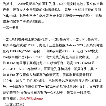
为英寸、120Hz刷新率的曲面打孔屏，4000毫安时电池，双立体声扬
声器，还有令人全身酥麻的X轴振动马达。系统上当然将搭载的是新
的flyme8。魅族会不会在此次发布会上对系统做进一步的优化，也给
煤友们留下了更多的期待呢。
一加手机8
一加8系列在外观上或为挖孔屏，一加8是英寸，一加8 Pro是英寸。
刷新率最高或达120Hz，类似于三星新旗舰Galaxy S20；新系列可能
配有128GB或256GB存储，一加8或内置4000mAh电池+50W快充，
Pro版本预计达到4500mAh，此外无线充电也有望首次出现。一加 8
和 8 Pro 都采用了高通骁龙 865 移动平台，最高 12GB RAM 和
256GB UFS 3.0 存储组合。正面挖孔屏和背部中置摄像头，其中一
加 8 Pro 不仅摄像头和屏幕的像素更高，屏幕刷新率提升到了
120Hz，加入了 ToF 3D 镜头，电池容量以及充电速度方面也有所提
升。一加8系列依旧保持了一加7系列的后置镜头居中设计，在当下满
是矩阵/奥利摄像头排布方案的一众机型中，确实是一股清流。
推荐阅读：
怎么查找iphone
（正文已结束）