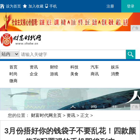
设为首页
加入收藏
手机
注册
登录
广告
首页
资讯
财经
科技
汽车
娱乐
时尚
企业
游戏
美食
商讯
消费
微商
广告
您的位置：
财富时代网主页
>
资讯
> 正文 >
3月份捂好你的钱袋子不要乱花！四款颜