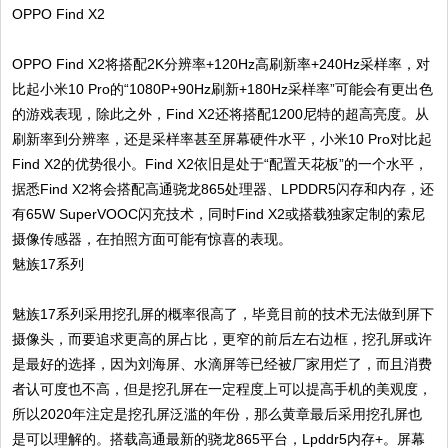
OPPO Find X2
OPPO Find X2将搭配2K分辨率+120Hz高刷新率+240Hz采样率，对
比起小米10 Pro的“1080P+90Hz刷新+180Hz采样率”可能会有更出色
的游戏表现，除此之外，Find X2还将搭配1200尼特的超高亮度。从
刷新率到分辨率，还是采样率甚至屏幕硬件水平，小米10 Pro对比起
Find X2的优势很小。Find X2依旧是处于“配置天花板”的一个水平，
据悉Find X2将会搭配高通骁龙865处理器、LPDDR5闪存和内存，还
有65W SuperVOOC闪充技术，同时Find X2或搭载独家定制的索尼
摄像传感器，在拍照方面可能有惊喜的表现。
魅族17系列
魅族17系列采用挖孔屏的概率很高了，毕竟目前的技术无法做到屏下
摄像头，而要追求更高的屏占比，更窄的前后左右边框，挖孔屏或许
是最好的选择，因为刘海屏、水滴屏等已经被厂家用烂了，而且消费
者认可度也不高，但是挖孔屏在一定程度上可以提高手机的美观度，
所以2020年注定是挖孔屏泛滥的年份，那么黄章最后采用挖孔屏也
是可以理解的。搭载高通最新的骁龙865平台，Lpddr5内存+。屏幕