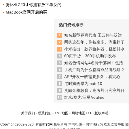
努比亚Z20让你拥有放下单反的
MacBook官网开启购买
热门资讯排行
知名新型券商代表 王云伟与泛达
网购这些年，你被京东、淘宝挣了
小米推出一款养鱼神器，轻松排水
60页干货！360手机助手发布
知名色情网站4名骨干落网！包括
手机厂商为什么都搞双品牌战略？
APP开发一般需要多久，看完心
过时旗舰华为mate10
贵阳金榜教育：高考补习究竟补什
红米/华为/三星/realme
关于我们
-
联系我们
-
XML地图
-
网站地图
TXT
-
版权声明
Copyright.2002-2020
财富时代网
版权所有 本网拒绝一切非法行为 欢迎监督举报 如