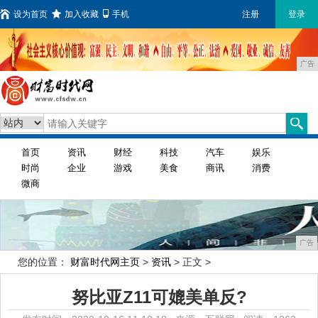
设为首页
加入收藏
手机
注册
登录
广告
首页
资讯
财经
科技
汽车
娱乐
时尚
企业
游戏
美食
商讯
消费
微商
广告
您的位置：
财富时代网主页
>
资讯
> 正文 >
努比亚Z11可媲美单反?