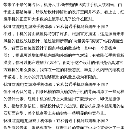
带来了不错的屏占比，机身尺寸和传统的5.5英寸手机大致相当。由
于正面都是屏幕，所以给设计师留出的发挥空间并不多。看上去，红
魔手机的正面和大多数的主流手机几乎没什么区别。
不过，手机的背面就显得特别了许多。根据官方描述，这是源自未来
风格的轻锐战舰设计，通过运用所谓的“向量美学”实现了钻石切面造
型。背面四角位置设计了四条特殊的散热槽（其中有一个是扬声
器），据说可以增加手机内部和外部的空气对流，有效降低手机背板
温度，你可以把它理解为“风冷”。但对于这个设计的作用是否真如官
方宣称的那么奏效，我存在一定的怀疑态度。毕竟手机内部的结构过
于紧凑，如此小的开孔能够流出的风量是极为有限的。
但不可否认的是，四条风槽的加入确实给手机的背面增添了一些别样
的设计元素。红魔手机的机身上大量运用了菱形设计，即便是摄像
头、指纹识别按钮，都被设计成了六边形。配合机身原本就采用的钻
石切面造型，整个机身看上去确实多一些明显的电竞范儿。
作为游戏设备，当然要有光。红魔手机的背面正中央位置设计了一条