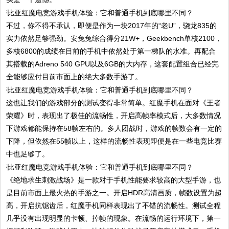
不过，你不得不承认，即便是作为一块2017年的“老U”，骁龙835的
实力依然足够强劲。安兔兔综合得分21W+，Geekbench单核2100，
多核6800的成绩在目前的手机中依然处于第一梯队的水准。再配合
其搭载的Adreno 540 GPU以及6GB的大内存，这套配置组合已经完
全能够应付目前市面上的绝大多数手游了。
这也让我们的游戏部分的测试变得非常简单。红魔手机在面对《王者
荣耀》时，表现出了极佳的流畅性，开启高帧率模式后，大多数情况
下游戏都能保持在58帧左右的。多人团战时，游戏的帧数会有一定的
下降，但依然在55帧以上，这样的流畅性表现即便是在一些电竞比赛
中也足够了。
《绝地求生刺激战场》是一款对于手机性能要求较高的大型手游，也
是目前市面上最火热的手游之一。开启HDR高清画质，帧数设置为超
高，开启抗锯齿后，红魔手机同样表现出了不错的流畅性。测试全程
几乎没有出现明显的卡顿、掉帧的现象。在流畅的运行环境下，第一