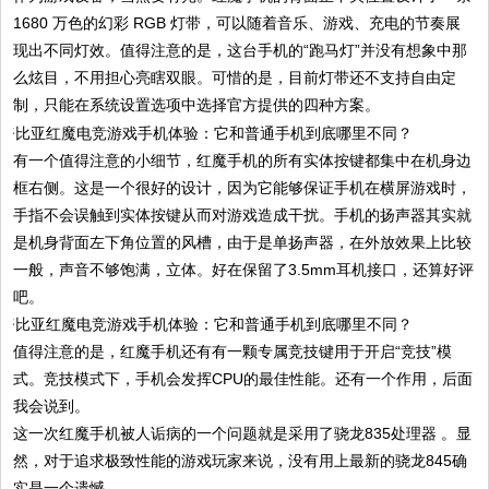
1680 万色的幻彩 RGB 灯带，可以随着音乐、游戏、充电的节奏展
现出不同灯效。值得注意的是，这台手机的“跑马灯”并没有想象中那
么炫目，不用担心亮瞎双眼。可惜的是，目前灯带还不支持自由定
制，只能在系统设置选项中选择官方提供的四种方案。
有一个值得注意的小细节，红魔手机的所有实体按键都集中在机身边
框右侧。这是一个很好的设计，因为它能够保证手机在横屏游戏时，
手指不会误触到实体按键从而对游戏造成干扰。手机的扬声器其实就
是机身背面左下角位置的风槽，由于是单扬声器，在外放效果上比较
一般，声音不够饱满，立体。好在保留了3.5mm耳机接口，还算好评
吧。
值得注意的是，红魔手机还有有一颗专属竞技键用于开启“竞技”模
式。竞技模式下，手机会发挥CPU的最佳性能。还有一个作用，后面
我会说到。
这一次红魔手机被人诟病的一个问题就是采用了骁龙835处理器 。显
然，对于追求极致性能的游戏玩家来说，没有用上最新的骁龙845确
实是一个遗憾。