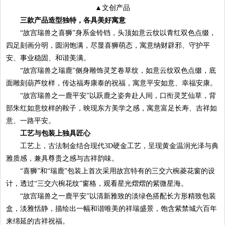
▲文创产品
三款产品造型独特，各具美好寓意
“故宫瑞兽之喜狮”身系金铃铛，头顶如意云纹以青红双色点缀，
四足刻画分明，圆润饱满，尽显喜狮萌态，寓意纳财辟邪、守护平
安、事业稳固、和谐美满。
“故宫瑞兽之瑞鹿”侧身雕饰灵芝卷草纹，如意云纹双色点缀，底
面雕刻葫芦纹样，传达福寿康泰的祝福，寓意平安如意、幸福安康。
“故宫瑞兽之一鹿平安”以跃鹿之姿奔赴人间，口衔灵芝仙草，背
部朱红如意纹样的鞍子，映现东方美学之感，寓意富足长寿、吉祥如
意、一路平安。
工艺与包装上独具匠心
工艺上，古法制金结合现代3D硬金工艺，呈现黄金温润光泽与典
雅质感，兼具尊贵之感与吉祥韵味。
“喜狮”和“瑞鹿”包装上首次采用故宫特有的三交六椀菱花窗的设
计，透过“三交六椀花纹”窗格，观看星光熠熠的紫微星海。
“故宫瑞兽之一鹿平安”以清新雅致的淡绿色搭配长方形精致包装
盒，淡雅恬静，描绘出一幅和谐唯美的祥瑞盛景，饱含紫禁城六百年
来绵延的吉祥祝福。