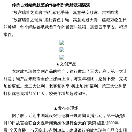
传承古老结绳技艺的“结绳记”绳结祝福满满
“故宫瑞兽之喜狮”搭配紫色手绳，寓意平安顺遂、吉祥圆满;
“故宫瑞兽之瑞鹿”搭配青色手绳，寓意雨过天青，蕴藏万物生长
的希望，每个绳结都承载着千年的祈愿与祝福，寓意四季平安、福运
常伴。
▲文创产品
本次故宫瑞兽文创产品的推广，建行做出了三大让利：第一大让
利是手绳产品未随着金价上涨而上涨，与去年相比，总价不变，克均
加价更低。第二大让利，老客复购享“折上加赠”福利。第三大让利是
打折优惠期增加至14天，较去年增加超过50%。
▲发布会现场
据了解，近期中国建设银行还将开展两期直播活动，第一场是9
月10日故宫会联合央视新闻新媒体进行全天的“紫禁城建成600年
展”全天直播，当天晚上8点到10点，建设银行的故宫瑞兽产品会出现