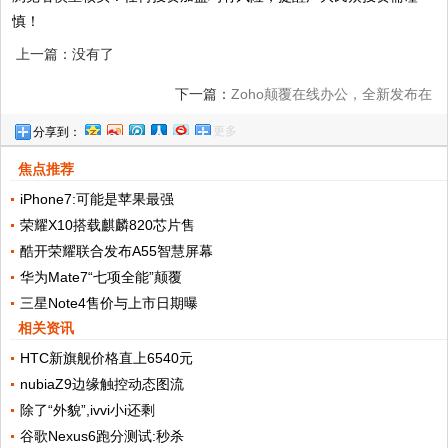
慎！
上一篇：没有了
下一篇：
Zoho颠覆在线办公，全新发布在
更多
分享到：
线办公套件Zoho Workplace
焦点推荐
iPhone7:可能是苹果最强
荣耀X10搭载麒麟820芯片售
酷开荣耀联合发布A55智慧屏幕
华为Mate7“七项全能”颠覆
三星Note4售价与上市日期曝
相关资讯
HTC新旗舰价格直上6540元
nubiaZ9边缘触控动态图流
除了“外貌”,ivvi小i还剩
谷歌Nexus6跑分测试:秒杀