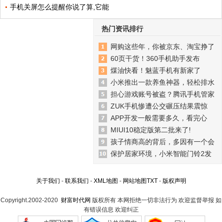
手机关屏怎么提醒你说了算,它能
热门资讯排行
网购这些年，你被京东、淘宝挣了
60页干货！360手机助手发布
煤油快看！魅蓝手机有新家了
小米推出一款养鱼神器，轻松排水
担心游戏账号被盗？腾讯手机管家
ZUK手机惨遭公交碾压结果震惊
APP开发一般需要多久，看完心
MIUI10稳定版第二批来了!
孩子情商高的背后，多因有一个会
保护居家环境，小米智能门铃2发
关于我们
-
联系我们
-
XML地图
-
网站地图
TXT
-
版权声明
Copyright.2002-2020
财富时代网
版权所有 本网拒绝一切非法行为 欢迎监督举报 如
有错误信息 欢迎纠正