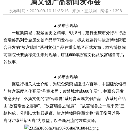
属文创产品新闻发布会
发布时间：2020-09-10 11:35:16 来源：互联网
阅读：1398
▲发布会现场
一座紫禁城，凝聚国史之精粹。9月8日，建行重庆市分行举行故
宫瑞兽系列贵金属文创产品新闻发布会，标志着建行与故宫博物院联
合开发的“故宫瑞兽”系列文创产品在重庆地区正式发布，故宫博物院
前副院长裴焕禄先生来到现场，讲述600年故宫文化及故宫瑞兽背后
的故事。
▲发布会现场
据建行相关人士介绍，为纪念紫禁城建成六百年，中国建设银行
与故宫深度合作开展“丹宸永固：紫禁城建成600年展”，并联合开发
寓意美好、弘扬文化的“故宫瑞兽”系列贵金属文创产品。该系列产品
由“故宫瑞兽之喜狮”、“故宫瑞兽之瑞鹿”、“故宫瑞兽之一鹿平安”三
款构成，分别以太和殿铜狮、故宫博物院院藏文物“青玉衔灵芝卧
鹿”和“缂丝紫天鹿”为原型，以全新潮流的方式演绎。