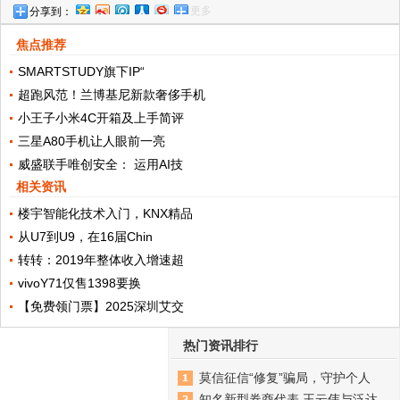
更多
分享到：
高途》，打造“体育+教育”新模式
焦点推荐
SMARTSTUDY旗下IP“
超跑风范！兰博基尼新款奢侈手机
小王子小米4C开箱及上手简评
三星A80手机让人眼前一亮
威盛联手唯创安全： 运用AI技
相关资讯
楼宇智能化技术入门，KNX精品
从U7到U9，在16届Chin
转转：2019年整体收入增速超
vivoY71仅售1398要换
【免费领门票】2025深圳艾交
热门资讯排行
莫信征信“修复”骗局，守护个人
知名新型券商代表 王云伟与泛达