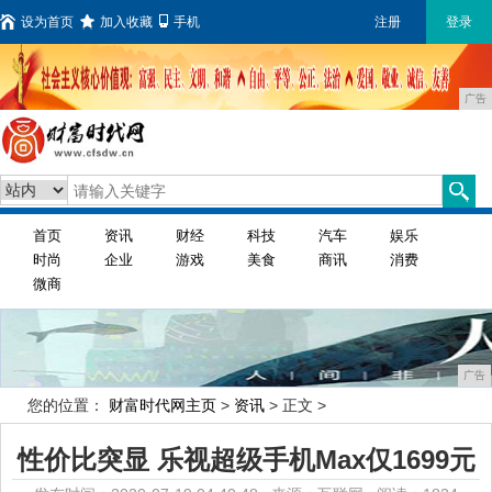
设为首页
加入收藏
手机
注册
登录
广告
首页
资讯
财经
科技
汽车
娱乐
时尚
企业
游戏
美食
商讯
消费
微商
广告
您的位置：
财富时代网主页
>
资讯
> 正文 >
性价比突显 乐视超级手机Max仅1699元