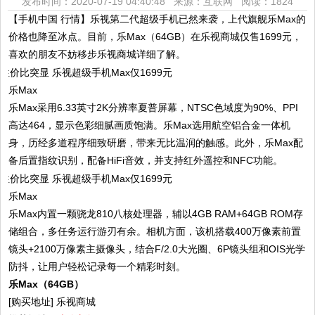
发布时间：2020-07-19 04:40:48 来源：互联网
阅读：1824
【手机中国 行情】乐视第二代超级手机已然来袭，上代旗舰乐Max的
价格也降至冰点。目前，乐Max（64GB）在乐视商城仅售1699元，
喜欢的朋友不妨移步乐视商城详细了解。
乐Max
乐Max采用6.33英寸2K分辨率夏普屏幕，NTSC色域度为90%、PPI
高达464，显示色彩细腻画质饱满。乐Max选用航空铝合金一体机
身，历经多道程序细致研磨，带来无比温润的触感。此外，乐Max配
备后置指纹识别，配备HiFi音效，并支持红外遥控和NFC功能。
乐Max
乐Max内置一颗骁龙810八核处理器，辅以4GB RAM+64GB ROM存
储组合，多任务运行游刃有余。相机方面，该机搭载400万像素前置
镜头+2100万像素主摄像头，结合F/2.0大光圈、6P镜头组和OIS光学
防抖，让用户轻松记录每一个精彩时刻。
乐Max（64GB）
[购买地址] 乐视商城