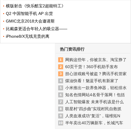
横版射击《快乐酷宝2超能特工》
Q2 中国智能手机 AP 出货
GMIC北京2018大会邀请斯
比戴森更适合年轻人的吸尘器——
iPhone8/X无线充贵的离
热门资讯排行
网购这些年，你被京东、淘宝挣了
60页干货！360手机助手发布
担心游戏账号被盗？腾讯手机管家
煤油快看！魅蓝手机有新家了
小米推出一款养鱼神器，轻松排水
知名色情网站4名骨干落网！包括
人工智能爆发 未来手机该是什么
联星村“四步曲”实现村民自救抓
人类血液成功“复活”，瑞维拓N
半年卖出40万辆新车，长城汽车