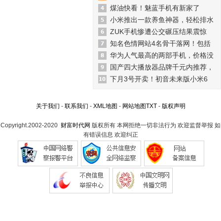
煤油快看！魅蓝手机有新家了
小米推出一款养鱼神器，轻松排水
ZUK手机惨遭公交碾压结果震惊
知名色情网站4名骨干落网！包括
华为人气最高的两部手机，价格没
国产四大播放器品牌千元内推荐，
下月3号开卖！初音未来版小米6
关于我们
-
联系我们
-
XML地图
-
网站地图
TXT
-
版权声明
Copyright.2002-2020
财富时代网
版权所有 本网拒绝一切非法行为 欢迎监督举报 如
有错误信息 欢迎纠正