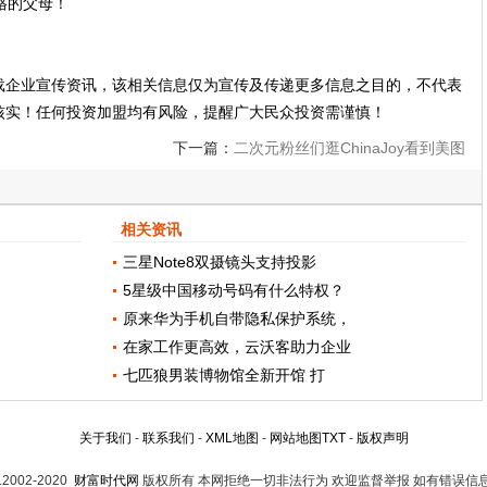
载企业宣传资讯，该相关信息仅为宣传及传递更多信息之目的，不代表
核实！任何投资加盟均有风险，提醒广大民众投资需谨慎！
下一篇：
二次元粉丝们逛ChinaJoy看到美图
手机展台：糟了，是心动的感觉
相关资讯
三星Note8双摄镜头支持投影
5星级中国移动号码有什么特权？
原来华为手机自带隐私保护系统，
在家工作更高效，云沃客助力企业
七匹狼男装博物馆全新开馆 打
关于我们
-
联系我们
-
XML地图
-
网站地图
TXT
-
版权声明
t.2002-2020
财富时代网
版权所有 本网拒绝一切非法行为 欢迎监督举报 如有错误信息