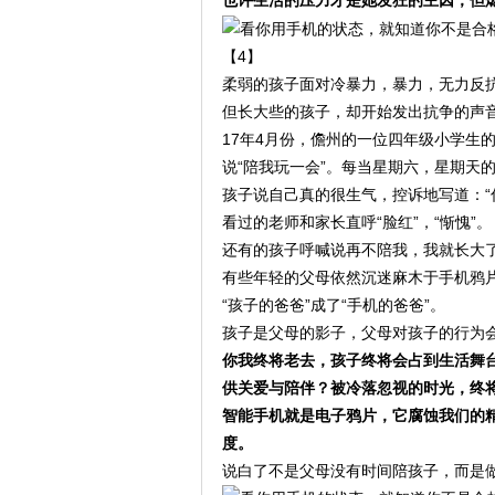
【4】
柔弱的孩子面对冷暴力，暴力，无力反
但长大些的孩子，却开始发出抗争的声
17年4月份，儋州的一位四年级小学生
说“陪我玩一会”。每当星期六，星期天
孩子说自己真的很生气，控诉地写道：“
看过的老师和家长直呼“脸红”，“惭愧”。
还有的孩子呼喊说再不陪我，我就长大
有些年轻的父母依然沉迷麻木于手机鸦
“孩子的爸爸”成了“手机的爸爸”。
孩子是父母的影子，父母对孩子的行为
你我终将老去，孩子终将会占到生活舞
供关爱与陪伴？被冷落忽视的时光，终
智能手机就是电子鸦片，它腐蚀我们的
度。
说白了不是父母没有时间陪孩子，而是