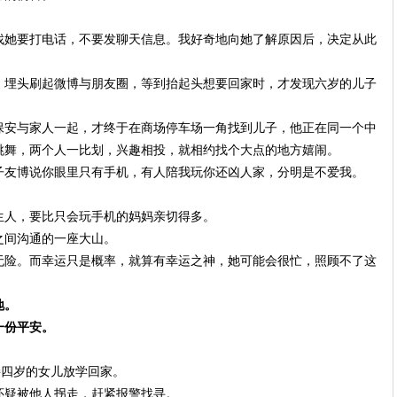
找她要打电话，不要发聊天信息。我好奇地向她了解原因后，决定从此
，埋头刷起微博与朋友圈，等到抬起头想要回家时，才发现六岁的儿子
保安与家人一起，才终于在商场停车场一角找到儿子，他正在同一个中
跳舞，两个人一比划，兴趣相投，就相约找个大点的地方嬉闹。
子友博说你眼里只有手机，有人陪我玩你还凶人家，分明是不爱我。
生人，要比只会玩手机的妈妈亲切得多。
之间沟通的一座大山。
无险。而幸运只是概率，就算有幸运之神，她可能会很忙，照顾不了这
地。
一份平安。
接四岁的女儿放学回家。
怀疑被他人拐走，赶紧报警找寻。