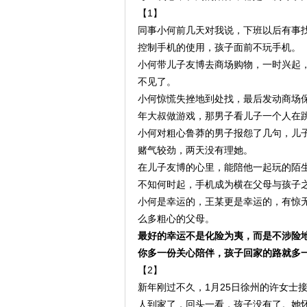
【1】
同事小何前几天对我说，下班以后有事
控制手机的使用，孩子面前不玩手机。
小何带儿子友博去商场购物，一时兴起
不见了。
小何惊慌失挫地到处找，最后发动商场
年大叔做游戏，那男子看儿子一个人在
小何对粗心鲁莽的男子报怨了几句，儿
赌气较劲，两天没有理她。
在儿子友博的心里，能陪他一起玩的陌
不知何时起，手机成为横在父母与孩子
小何是幸运的，王某更是幸运的，有惊
么多粗心的父母。
最好的幸运不是化险为夷，而是不涉险
你多一份关心陪伴，孩子回家的路就多
【2】
新年刚过不久，1月25日徐州的许女士
人到家了，回头一看，孩子没有了。她