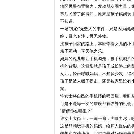
辖区民警布置警力，发动朋友圈力量，
事后民警了解得知，原来是孩子妈妈玩
不知道。
一场“扎心”无数人的事件，只是因为妈
绝，目光专注，再无外物。
接孩子回家的路上，本应牵着女儿的小
亲子互动，享天伦之乐。
妈妈的魂儿却让手机勾走，被手机鸦片
机的背影。这背影就是孩子成长路上的
女儿，轻声呼喊妈妈，不知多少次，得
孩子是被人贩子拐走，还是被家里没有
案。
许女士将自己的手机摔的稀巴烂，看到
可是不是每一次的错误都有弥补的机会
“倩倩你在哪里？”
许女士大街上，一遍一遍，声嘶力尽，
这是只顾玩手机的妈妈，给坏人提供的
想想小女孩倩倩，此时也是对妈妈满是