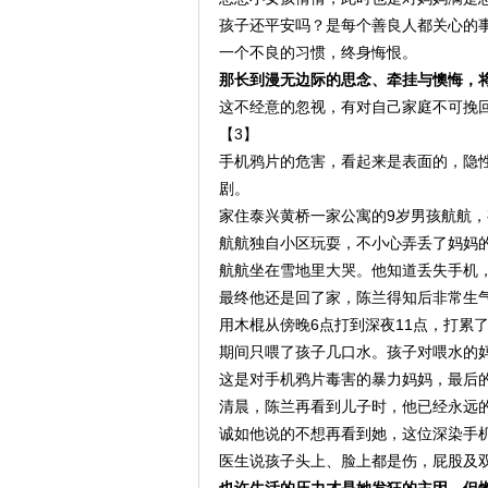
孩子还平安吗？是每个善良人都关心的
一个不良的习惯，终身悔恨。
那长到漫无边际的思念、牵挂与懊悔，
这不经意的忽视，有对自己家庭不可挽
【3】
手机鸦片的危害，看起来是表面的，隐
剧。
家住泰兴黄桥一家公寓的9岁男孩航航
航航独自小区玩耍，不小心弄丢了妈妈
航航坐在雪地里大哭。他知道丢失手机
最终他还是回了家，陈兰得知后非常生
用木棍从傍晚6点打到深夜11点，打累
期间只喂了孩子几口水。孩子对喂水的妈
这是对手机鸦片毒害的暴力妈妈，最后
清晨，陈兰再看到儿子时，他已经永远
诚如他说的不想再看到她，这位深染手
医生说孩子头上、脸上都是伤，屁股及
也许生活的压力才是她发狂的主因，但