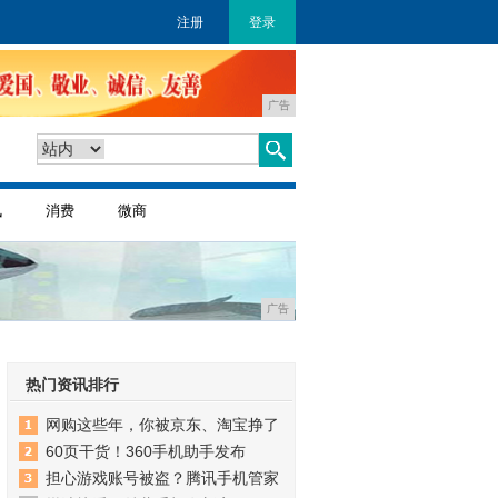
注册
登录
广告
讯
消费
微商
广告
热门资讯排行
网购这些年，你被京东、淘宝挣了
60页干货！360手机助手发布
担心游戏账号被盗？腾讯手机管家