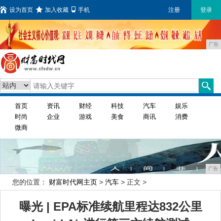
设为首页
加入收藏
手机
注册
登录
广告
首页
资讯
财经
科技
汽车
娱乐
时尚
企业
游戏
美食
商讯
消费
微商
广告
您的位置：
财富时代网主页
>
汽车
> 正文 >
曝光 | EPA标准续航里程达832公里