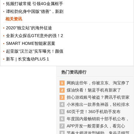
拓频打破常规 引领4G金属框手
谭松韵化身中国版“德善”，新剧
相关资讯
2020“独立站”的海外征途
全新大众探岳GTE意外的强！2
SMART HOME智能家居案
起亚版“汉兰达”实车曝光！颜值
新车 | 长安逸动PLUS 1
热门资讯排行
网购这些年，你被京东、淘宝挣了
煤油快看！魅蓝手机有新家了
担心游戏账号被盗？腾讯手机管家
小米推出一款养鱼神器，轻松排水
60页干货！360手机助手发布
年度国内最畅销前十部手机公布，
APP开发一般需要多久，看完心
节奏大师进攻型辅助，鬼谷子细节