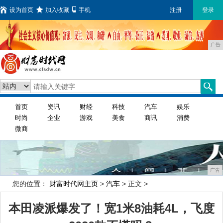
设为首页
加入收藏
手机
注册
登录
广告
首页
资讯
财经
科技
汽车
娱乐
时尚
企业
游戏
美食
商讯
消费
微商
广告
您的位置：
财富时代网主页
>
汽车
> 正文 >
本田凌派爆发了！宽1米8油耗4L，飞度