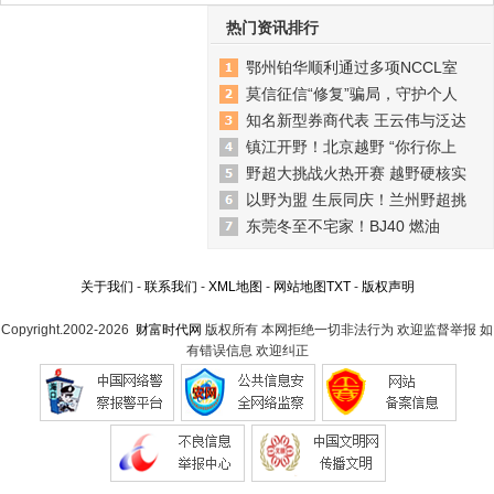
热门资讯排行
鄂州铂华顺利通过多项NCCL室
莫信征信“修复”骗局，守护个人
知名新型券商代表 王云伟与泛达
镇江开野！北京越野 “你行你上
野超大挑战火热开赛 越野硬核实
以野为盟 生辰同庆！兰州野超挑
东莞冬至不宅家！BJ40 燃油
关于我们
-
联系我们
-
XML地图
-
网站地图
TXT
-
版权声明
Copyright.2002-2026
财富时代网
版权所有 本网拒绝一切非法行为 欢迎监督举报 如
有错误信息 欢迎纠正