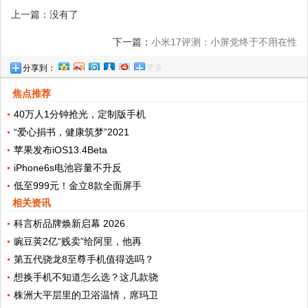
上一篇：没有了
下一篇：
小米17评测：小屏党终于不用在性
更多
分享到：
能和手感之间做选择了
焦点推荐
40万人1分钟抢光，定制版手机
“爱心捐书，健康筑梦”2021
苹果发布iOS13.4Beta
iPhone6s电池容量不升反
低至999元！金立8款全面屏手
相关资讯
科言析品牌焕新启幕 2026
豌豆荚2亿“贱卖”给阿里，他再
第五代骁龙8至尊手机值得选吗？
想换手机不知道怎么选？这几款骁
株洲大平层里的卫浴温情，席玛卫