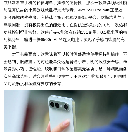
或非常看重手机的轻便与单手操作的便捷性，那么一款兼具顶级性能
与轻薄机身的小屏旗舰就显得尤为珍贵。vivo S50 Pro mini正是这一
细分领域的佼佼者。它搭载了第五代骁龙8移动平台。这颗芯片与至
尊版同源，拥有极其出色的能效比，在提供强劲动力的同时，发热和
功耗控制得非常好。这使得vivo能够在仅约191克重、8.1毫米厚的精
巧机身里，塞进一块6500mAh的超大电池，实现了手感与续航的完
美平衡。
对于长辈而言，这意味着可以长时间舒适地单手握持和操作，不
会感到手腕酸痛，同时还能享受远超普通小屏手机的续航安全感。虽
然身形小巧，但性能、续航和日常体验都毫无妥协，是一种精致而务
实的高端选择。适合注重手机便携性，不喜欢沉重“板砖机”，但同时
又对流畅度和续航有要求的长辈。