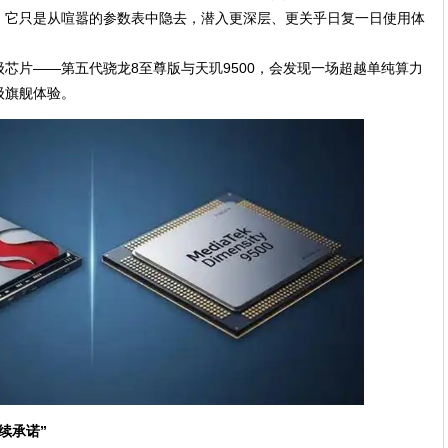
，它只是从喧嚣的参数表中隐去，潜入更深层、更关乎日复一日使用体
芯片——第五代骁龙8至尊版与天玑9500，会发现一场超越单纯算力
级旗舰体验。
续承诺”