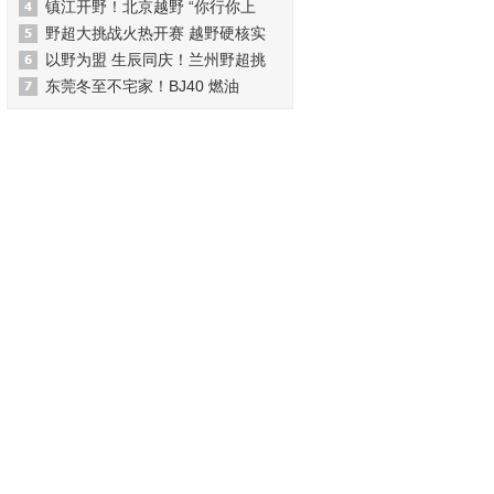
镇江开野！北京越野 “你行你上
野超大挑战火热开赛 越野硬核实
以野为盟 生辰同庆！兰州野超挑
东莞冬至不宅家！BJ40 燃油