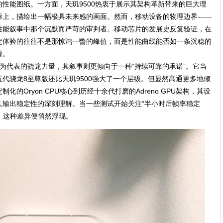
性能图纸。一方面，天玑9500热衷于展示其架构革新带来的巨大理
标上，描绘出一幅极具未来感的画面。然而，移动设备的物理边界——
性能叙事中那个沉默而严苛的审判者。移动芯片的发展史反复验证，在
定体验的往往不是那惊鸿一瞥的峰值，而是性能曲线能否如一条沉稳的
滑。
为代表的骁龙力量，其叙事则更倾向于一种“持续可靠的承诺”。它当
代骁龙8至尊版还比天玑9500强大了一个层级。但显然高通更多地倾
的Oryon CPU核心到历经十余代打磨的Adreno GPU架构，其设
久输出稳定性的深刻理解。当一些测试开始关注“半小时后帧率稳定
时，这种差异便悄然浮现。