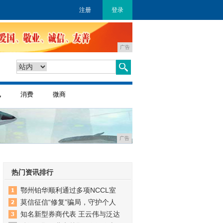
注册
登录
广告
讯
消费
微商
广告
热门资讯排行
鄂州铂华顺利通过多项NCCL室
莫信征信“修复”骗局，守护个人
知名新型券商代表 王云伟与泛达