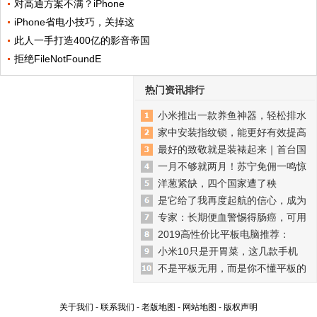
对高通方案不满？iPhone
iPhone省电小技巧，关掉这
此人一手打造400亿的影音帝国
拒绝FileNotFoundE
热门资讯排行
小米推出一款养鱼神器，轻松排水
家中安装指纹锁，能更好有效提高
最好的致敬就是装裱起来｜首台国
一月不够就两月！苏宁免佣一鸣惊
洋葱紧缺，四个国家遭了秧
是它给了我再度起航的信心，成为
专家：长期便血警惕得肠癌，可用
2019高性价比平板电脑推荐：
小米10只是开胃菜，这几款手机
不是平板无用，而是你不懂平板的
关于我们
-
联系我们
-
老版地图
-
网站地图
-
版权声明