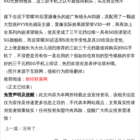
接下去说下荣耀30后置摄像头的超广角镜头AI四摄，其配用了一颗超
大型底RYYB光感应主摄，显像实际效果跟荣誉V30一样，再再加上
全系列内嵌潜望镜头，使其变成了三千元挡位唯一具有50倍潜望式
5G旗舰机，而且荣耀30还适用5倍光学变焦及其10倍混合变焦。
之上便是舰长为大伙儿强烈推荐的三款三千元档最值得购买的5G手
机了，不清楚是否有你一直在用的？假如你也有别的型号规格的非常
好的三千元档5G手机上得话，热烈欢迎在发表评论填补哦。
（照片来源于互联网，侵权行为联络删掉）
推荐阅读：
财经联展网
（正文已结束）
免责声明及提醒：
此文内容为本网所转载企业宣传资讯，该相关信息
仅为宣传及传递更多信息之目的，不代表本网站观点，文章真实性请
浏览者慎重核实！任何投资加盟均有风险，提醒广大民众投资需谨
慎！
上一篇：没有了