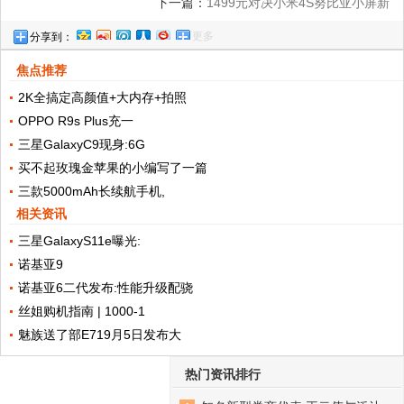
下一篇：
1499元对决小米4S努比亚小屏新
更多
分享到：
机来袭:摄像头表现超赞
焦点推荐
2K全搞定高颜值+大内存+拍照
OPPO R9s Plus充一
三星GalaxyC9现身:6G
买不起玫瑰金苹果的小编写了一篇
三款5000mAh长续航手机,
相关资讯
三星GalaxyS11e曝光:
诺基亚9
诺基亚6二代发布:性能升级配骁
丝姐购机指南 | 1000-1
魅族送了部E719月5日发布大
热门资讯排行