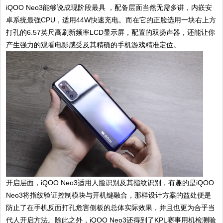
iQOO Neo3能够说成现阶段最具 ，配备层面当然无需多讲，内嵌安
卓系统最強CPU，适用44W快速充电。而在它的正脸选用一块右上方
打孔的6.57英尺高刷新频率LCD显示屏，配置的双扬声器，还能让你
产生强力的观看电影感受及其精确的手机游戏精准定位。
开启层面，iQOO Neo3适用人脸识别及其指纹识别，有趣的是iQOO
Neo3将指纹验证控制模块与开机键融合，那样设计方案的益处便是
防止了在手机反面打孔危害侧板的总体实际效果，并且也更为合乎当
代人开启方法。除此之外，iQOO Neo3还得到了KPL赛事用机检测验