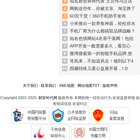
知名新型券商代表 王云伟与泛达
网购这些年，你被京东、淘宝挣了
60页干货！360手机助手发布
小米推出一款养鱼神器，轻松排水
手机厂商为什么都搞双品牌战略？
知名色情网站4名骨干落网！包括
APP开发一般需要多久，看完心
微博搜索第一的智能手机品牌,曾
等风来，不如追风去！做到以下4
西藏特殊儿童公益展开幕，I D
关于我们
-
联系我们
-
XML地图
-
网站地图
TXT
-
版权声明
Copyright.2002-2020
财富时代网
版权所有 本网拒绝一切非法行为 欢迎监督举报 如
有错误信息 欢迎纠正