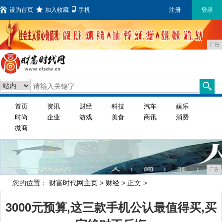
设为首页
加入收藏
手机
注册
登录
广告
首页
资讯
财经
科技
汽车
娱乐
时尚
企业
游戏
美食
商讯
消费
微商
广告
您的位置：
财富时代网主页
>
财经
> 正文 >
3000元预算,这三款手机公认最值得买,买