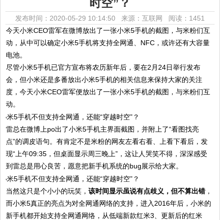
时空”？
发布时间：2020-05-29 10:14:50 来源：互联网
阅读：1451
今天小米CEO雷军在微博放出了一张小米5手机的截图，与米粉们互
动，从中可以确定小米5手机将支持全网通、NFC，或许还有大容量
电池。
尽管小米5手机已官方宣布将农历新年后，要在2月24日举行发布
会，但小米还是多番放出小米5手机的相关信息来保持大家的关注
度，今天小米CEO雷军便放出了一张小米5手机的截图，与米粉们互
动。
雷总在微博上po出了小米5手机主界面截图，并附上了“看图找亮
点”的调皮语句。有肯定不是米粉的网友左看右看、上看下看后，发
现“上午09:35，但桌面显示周三晚上”，这让人哭笑不得，深深感受
到雷总是用心良苦，愿意把新手机系统的bug展示给大家。
当然这只是个小小的玩笑，
该时间显示虽说有点歧义，但不算出错
，
而小米5真正的亮点为对全网通网络的支持，进入2016年后，小米的
新手机都开始支持全网通网络，从低端新款红米3、更新后的红米