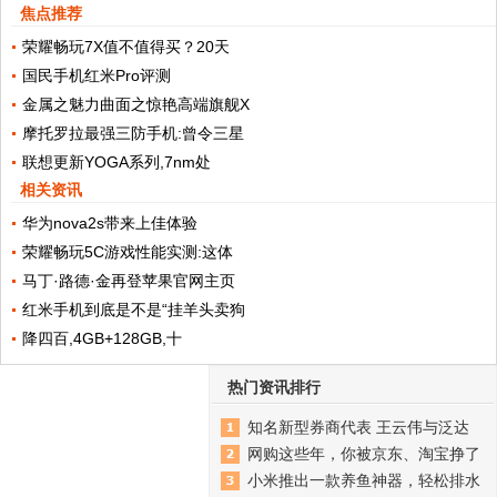
焦点推荐
荣耀畅玩7X值不值得买？20天
国民手机红米Pro评测
金属之魅力曲面之惊艳高端旗舰X
摩托罗拉最强三防手机:曾令三星
联想更新YOGA系列,7nm处
相关资讯
华为nova2s带来上佳体验
荣耀畅玩5C游戏性能实测:这体
马丁·路德·金再登苹果官网主页
红米手机到底是不是“挂羊头卖狗
降四百,4GB+128GB,十
热门资讯排行
知名新型券商代表 王云伟与泛达
网购这些年，你被京东、淘宝挣了
小米推出一款养鱼神器，轻松排水