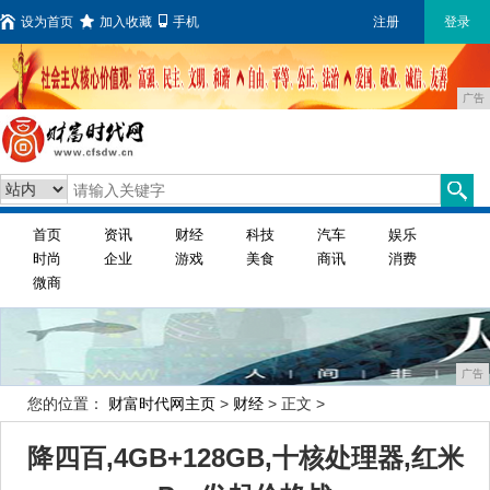
设为首页
加入收藏
手机
注册
登录
广告
首页
资讯
财经
科技
汽车
娱乐
时尚
企业
游戏
美食
商讯
消费
微商
广告
您的位置：
财富时代网主页
>
财经
> 正文 >
降四百,4GB+128GB,十核处理器,红米