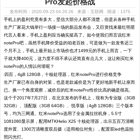
Pro发起价格战
发布时间：2020-09-23 04:20:26 来源：互联网
阅读：1375
手机上的盈利究竟有多大，坚信大部分人都不清楚，但是从各种手机
生产厂家花大钱举行一场接一场的新品发布会，又巨资找来最红明星
代言人看来，手机上盈利应当确实挺高了。如今使我们而言说红米
notePro吧，虽然手机降价受益的咱老百姓，可是做为一款发售还三
个月不上，手机上最开始上市场价也才1499元的手机上而言，一下
子就大降400元，这力度不得不承认还简直有点儿大，这让刚买红米
notePro的人情以何堪呢？
生产厂家已有自身的对策，也是老款减价是为了更好地新手机让座而
已。换一个角度观察，减价后的红米notePro性价比高的确是很高。
这个于2017年7月27日，在北京发布的手机上，现有为专业版（3GB
32GB）、顶配版（3GB 64GB）、悦享版（4gB 128GB）三个版本
号，均为三网通。红米notePro选用了全金属拉丝机身，5.5寸
1081080显示屏，配用MTKHelio X25 十核处理器，出示五百万清晰
度外置、1300万清晰度双后摄（适用相位对焦），配置双led色温拍
照闪光灯。