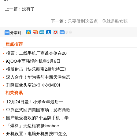
上一篇：没有了
下一篇：
只要做到这四点，你就是酷女孩！
更多
分享到：
焦点推荐
投票：二线手机厂商谁会倒在20
iQOO生而强悍的机皇3月6日
横版射击《快乐酷宝2超能特工》
深入合作！华为将与中新天津生态
升降摄像头窄边框 小米MIX4
相关资讯
12月24日发！小米今年最后一
中兴正式回归美国市场，发布两款
国产最受喜欢的2个品牌手机，华
「爆料」无边框双摄koobee
开机设置：电脑开机要按F1怎么