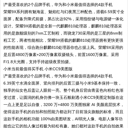
荣耀9X系列拥有魅海蓝、魅焰红与幻夜黑三种配色，搭载6.59英寸全
面屏，配备升降式前摄，屏占比达92%，采用指纹键与电源键一体化
设计。荣耀9X搭载的是全新一代麒麟810处理器，麒麟810处理器采
用的是旗舰级别的7nm工艺制程，而骁龙730采用的是三星的8nm制
程工艺，两者性能相比，荣耀9X搭载的麒麟810处理器拥有更快更强
的性能表现，综合跑分麒麟810处理器你也占据上风。荣耀9X采用的
是后置4800万像素+200万像素双摄镜头，前置1600万像素。采用
F/1.8大光圈，支持手持超级夜景拍摄。
小米当前最值得买手机 小米CC9美图版
6.39英寸水滴全面屏、竖向排列的后置三摄与小米9基本保持一致，
独享的仙女色后盖让人眼前一亮。整个机身后背由青蓝色向粉红色渐
变过渡，让圆润的机身仿佛一块玉石般剔透小米CC9美图定制版在这
一点上更是足以自傲，3200 万+4800 万美图独家 AI 美颜底层技术，
使得这款手机的自拍和拍照能力都达到了目前顶尖旗舰的标准，而且
这款手机的相机功能 100%由美图研发，AI弱光人像、电影人像等功
能也让它的拍人像过程极为轻松有趣。她们都对这款手机的自拍效果