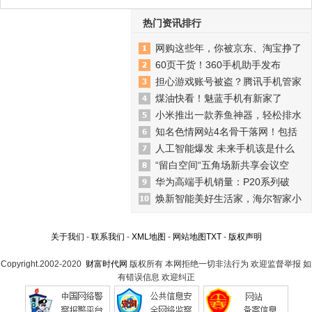
热门资讯排行
网购这些年，你被京东、淘宝挣了
60页干货！360手机助手发布
担心游戏账号被盗？腾讯手机管家
煤油快看！魅蓝手机有新家了
小米推出一款养鱼神器，轻松排水
知名色情网站4名骨干落网！包括
人工智能爆发 未来手机该是什么
“留白空间“五角场新共享会议空
华为高端手机销量：P20系列破
焕新智能美好生活家，海尔智家小
关于我们
-
联系我们
-
XML地图
-
网站地图
TXT
-
版权声明
Copyright.2002-2020
财富时代网
版权所有 本网拒绝一切非法行为 欢迎监督举报 如
有错误信息 欢迎纠正