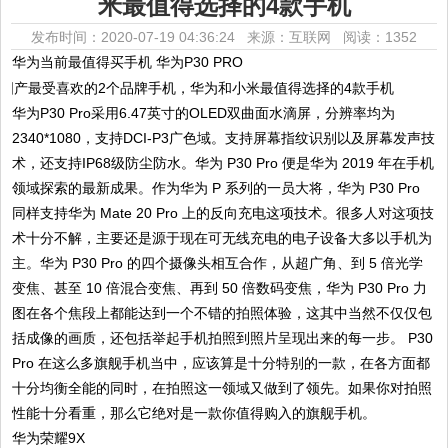
米最值得选择的4款手机
发布时间：2020-07-19 04:36:24 来源：互联网
阅读：1352
华为当前最值得买手机 华为P30 PRO
华为P30 Pro采用6.47英寸的OLED双曲面水滴屏，分辨率均为
2340*1080，支持DCI-P3广色域。支持屏幕指纹识别以及屏幕发声技
术，还支持IP68级防尘防水。华为 P30 Pro 便是华为 2019 年在手机
领域探索的最新成果。作为华为 P 系列的一员大将，华为 P30 Pro
同样支持华为 Mate 20 Pro 上的反向充电这项技术。很多人对这项技
术十分不解，主要还是源于现在可无线充电的电子设备大多以手机为
主。华为 P30 Pro 的四个摄像头相互合作，从超广角、到 5 倍光学
变焦、甚至 10 倍混合变焦、再到 50 倍数码变焦，华为 P30 Pro 力
图在各个焦段上都能达到一个不错的拍照体验，这其中当然不仅仅包
括成像的画质，还包括举起手机拍照到照片呈现出来的每一步。 P30
Pro 在这么多旗舰手机当中，应该算是十分特别的一款，在各方面都
十分均衡全能的同时，在拍照这一领域又做到了领先。如果你对拍照
性能十分看重，那么它绝对是一款你值得购入的旗舰手机。
华为荣耀9X