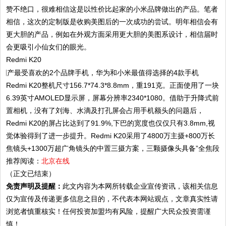
赞不绝口，很难相信这是以性价比起家的小米品牌做出的产品。笔者
相信，这次的定制版是收购美图后的一次成功的尝试。明年相信会有
更大胆的产品，例如在外观方面采用更大胆的美图系设计，相信届时
会更吸引小仙女们的眼光。
Redmi K20
Redmi K20整机尺寸156.7*74.3*8.8mm，重191克。正面使用了一块
6.39英寸AMOLED显示屏，屏幕分辨率2340*1080。借助于升降式前
置相机，没有了刘海、水滴及打孔屏会占用手机额头的问题后，
Redmi K20的屏占比达到了91.9%,下巴的宽度也仅仅只有3.8mm,视
觉体验得到了进一步提升。Redmi K20采用了4800万主摄+800万长
焦镜头+1300万超广角镜头的中置三摄方案，三颗摄像头具备”全焦段
推荐阅读：
北京在线
（正文已结束）
免责声明及提醒：
此文内容为本网所转载企业宣传资讯，该相关信息
仅为宣传及传递更多信息之目的，不代表本网站观点，文章真实性请
浏览者慎重核实！任何投资加盟均有风险，提醒广大民众投资需谨
慎！