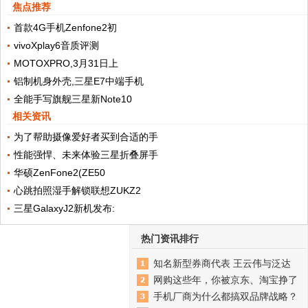
焦点推荐
首款4G手机Zenfone2初
vivoXplay6音质评测
MOTOXPRO,3月31日上
铝制机身外壳,三星E7中端手机
全能手写旗舰三星新Note10
相关资讯
为了帮助摄像爱好者买到合适的手
性能强悍、未来体验三星折叠屏手
华硕ZenFone2(ZE50
心跳拍照湿手解锁联想ZUKZ2
三星GalaxyJ2新机发布:
热门资讯排行
知名新型券商代表 王云伟与泛达
网购这些年，你被京东、淘宝挣了
手机厂商为什么都搞双品牌战略？