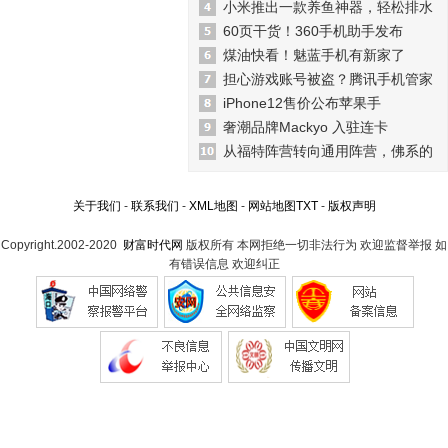
小米推出一款养鱼神器，轻松排水
60页干货！360手机助手发布
煤油快看！魅蓝手机有新家了
担心游戏账号被盗？腾讯手机管家
iPhone12售价公布苹果手
奢潮品牌Mackyo 入驻连卡
从福特阵营转向通用阵营，佛系的
关于我们
-
联系我们
-
XML地图
-
网站地图
TXT
-
版权声明
Copyright.2002-2020
财富时代网
版权所有 本网拒绝一切非法行为 欢迎监督举报 如
有错误信息 欢迎纠正