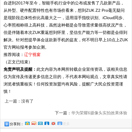
自进到2017年至今，智能手机行业中的公布或发售了几款新产品，
从外型、硬件配置特性也有市场价看来，想到ZUK Z2 Pro毫无疑问
是现阶段总体性价比高最大之一，适用湿手指纹识别、iCloud同歩、
心率照相称得上高科技，虽然这种都是会导致需求量很高状况产生，
但是伴随着本次ZUK重返想到怀里，坚信生产能力等一切都是会得到
解决。针对想提早体会这款新手机的盆友，何不明日早上10点上ZUK
官方网站报考参加众测。
推荐阅读：
辽宁视窗
（正文已结束）
免责声明及提醒：
此文内容为本网所转载企业宣传资讯，该相关信息
仅为宣传及传递更多信息之目的，不代表本网站观点，文章真实性请
浏览者慎重核实！任何投资加盟均有风险，提醒广大民众投资需谨
慎！
上一篇：没有了
下一篇：
华为荣耀6摄像头实拍效果体验
更多
分享到：