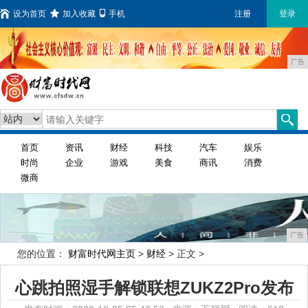
设为首页
加入收藏
手机
注册
登录
广告
首页
资讯
财经
科技
汽车
娱乐
时尚
企业
游戏
美食
商讯
消费
微商
广告
您的位置：
财富时代网主页
>
财经
> 正文 >
心跳拍照湿手解锁联想ZUKZ2Pro发布