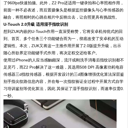
了960fps快速拍攝。此外，Z2 Pro还适用一键录拍和心率照相作用，
前面一种不必表述，而后置摄像头是根据监控摄像头与心率传感器的
融合，将照相时的心跳在相片中反映出去，让合照更具有挑战性。
U-Touch 2.0
升級 适用湿手指纹识别
想到ZUK内嵌的U-Touch作用一直深受称赞，它将安卓机传统式的回
到、首页、多个任务三个功能键合而为一，彻底改变了安卓机的互动
逻辑性。本次，ZUK又将这一主推作用开展了2.0版提升升級，出示
随心所欲界定功能键手式作用，将决定权交还给客户。
使用过iPhone的人应当感触颇深，流汗或刚洗手消毒后指纹识别都不
足灵巧，而Z2 Pro解决了这一难题，其选用508 DPI 高像素功耗电容
传感器三d指纹传感器，根据开发设计的三d图像增强优化算法深层鉴
别手指尖纹路信息内容，并在每一次指纹验证全过程中开展方式自学
习培训鉴别等优化算法，因此 其保证了湿手指纹识别，而速率仅需0.
一秒。