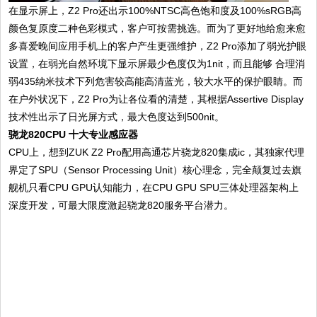
在显示屏上，Z2 Pro还出示100%NTSC高色饱和度及100%sRGB高
颜色复原度二种色彩模式，客户可按需挑选。而为了更好地给愈来愈
多喜爱晚间应用手机上的客户产生更强维护，Z2 Pro添加了弱光护眼
设置，在弱光自然环境下显示屏最少色度仅为1nit，而且能够 合理消
弱435纳米技术下列危害较高能高清蓝光，较大水平的保护眼睛。而
在户外状况下，Z2 Pro为让各位看的清楚，其根据Assertive Display
技术性出示了日光屏方式，最大色度达到500nit。
骁龙820CPU 十大专业感应器
CPU上，想到ZUK Z2 Pro配用高通芯片骁龙820集成ic，其独家代理
界定了SPU（Sensor Processing Unit）核心理念，完全颠复过去旗
舰机只看CPU GPU认知能力，在CPU GPU SPU三体处理器架构上
深度开发，可最大限度激起骁龙820服务平台潜力。