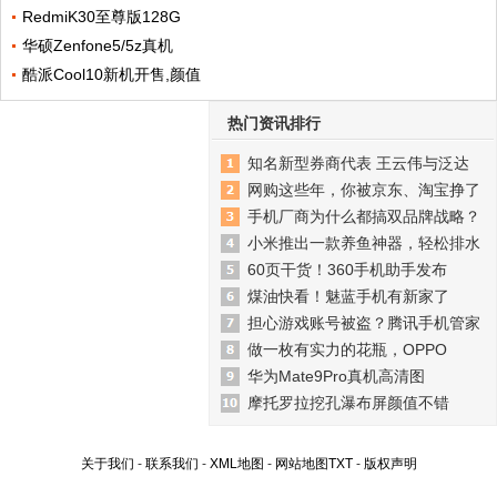
RedmiK30至尊版128G
华硕Zenfone5/5z真机
酷派Cool10新机开售,颜值
热门资讯排行
知名新型券商代表 王云伟与泛达
网购这些年，你被京东、淘宝挣了
手机厂商为什么都搞双品牌战略？
小米推出一款养鱼神器，轻松排水
60页干货！360手机助手发布
煤油快看！魅蓝手机有新家了
担心游戏账号被盗？腾讯手机管家
做一枚有实力的花瓶，OPPO
华为Mate9Pro真机高清图
摩托罗拉挖孔瀑布屏颜值不错
关于我们
-
联系我们
-
XML地图
-
网站地图
TXT
-
版权声明