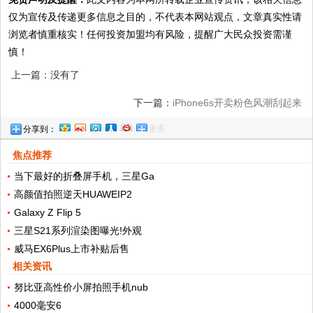
仅为宣传及传递更多信息之目的，不代表本网站观点，文章真实性请
浏览者慎重核实！任何投资加盟均有风险，提醒广大民众投资需谨
慎！
上一篇：没有了
下一篇：
iPhone6s开卖粉色风潮刮起来
更多
分享到：
焦点推荐
当下最好的折叠屏手机，三星Ga
高颜值拍照逆天HUAWEIP2
Galaxy Z Flip 5
三星S21系列渲染图曝光!外观
威马EX6Plus上市补贴后售
相关资讯
努比亚高性价小屏拍照手机nub
4000毫安6