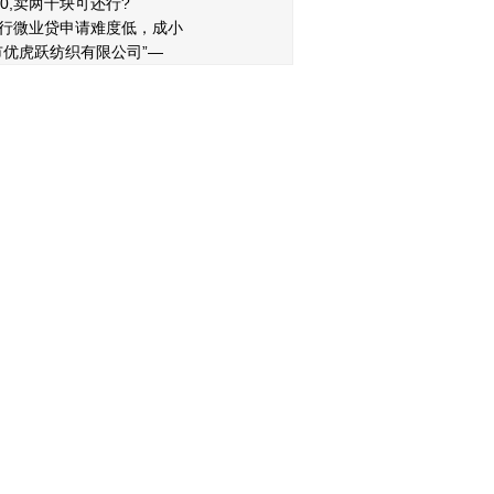
30,卖两千块可还行?
行微业贷申请难度低，成小
市优虎跃纺织有限公司”—