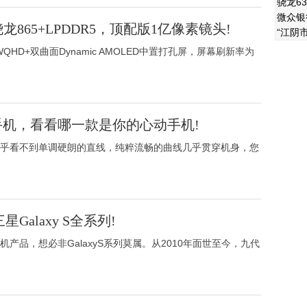
骁龙6
微众银
865+LPDDR5，顶配版1亿像素镜头!
“江阴
.9英寸WQHD+双曲面Dynamic AMOLED中置打孔屏，屏幕刷新率为
手机，看看哪一款是你的心动手机!
乎看不到单调硬朗的直线，纯粹流畅的曲线几乎贯穿机身，您
星Galaxy S全系列!
产品，想必非GalaxyS系列莫属。从2010年面世至今，九代