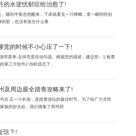
月的水逆忧郁症给治愈了!
住。睡到半夜忽然醒来，下床就看见一只蟑螂，拿一瞬间特别
别安静的歌，也没有发生什么事
睡觉的时候不小心压了一下!
顶帘菜单-去掉亮度自动勾选。根据您的描述，建议您：1.检查
的第三方软件2.待机状态下，
州及周边最全踏青攻略来了!
杨书贞 五一小长假，是踏青游玩的最佳时节。为了给广大市民
家饭的好去处，我们搜集了郑州郊
短信？!