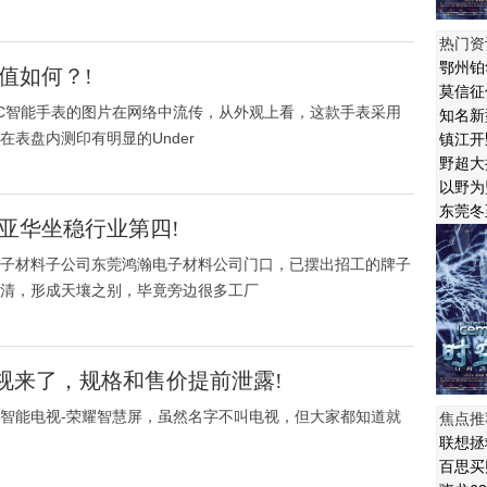
热门资
鄂州铂
值如何？!
莫信征
TC智能手表的图片在网络中流传，从外观上看，这款手表采用
知名新
表盘内测印有明显的Under
镇江开
野超大
以野为
东莞冬
亚华坐稳行业第四!
子材料子公司东莞鸿瀚电子材料公司门口，已摆出招工的牌子
清，形成天壤之别，毕竟旁边很多工厂
加电视来了，规格和售价提前泄露!
智能电视-荣耀智慧屏，虽然名字不叫电视，但大家都知道就
焦点推
联想拯
百思买