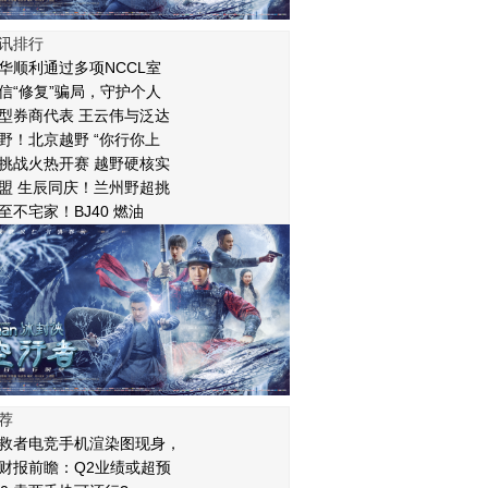
讯排行
华顺利通过多项NCCL室
信“修复”骗局，守护个人
型券商代表 王云伟与泛达
野！北京越野 “你行你上
挑战火热开赛 越野硬核实
盟 生辰同庆！兰州野超挑
至不宅家！BJ40 燃油
荐
救者电竞手机渲染图现身，
财报前瞻：Q2业绩或超预