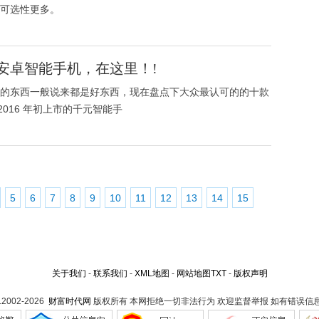
可选性更多。
安卓智能手机，在这里！!
的东西一般说来都是好东西，现在盘点下大众最认可的的十款
2016 年初上市的千元智能手
5
6
7
8
9
10
11
12
13
14
15
关于我们
-
联系我们
-
XML地图
-
网站地图
TXT
-
版权声明
t.2002-2026
财富时代网
版权所有 本网拒绝一切非法行为 欢迎监督举报 如有错误信息