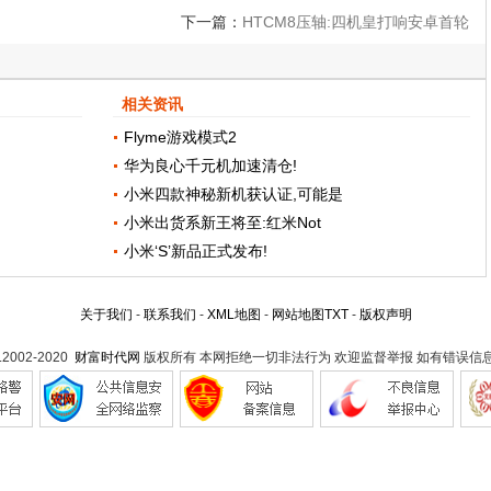
下一篇：
HTCM8压轴:四机皇打响安卓首轮
旗舰战
相关资讯
Flyme游戏模式2
华为良心千元机加速清仓!
小米四款神秘新机获认证,可能是
小米出货系新王将至:红米Not
小米‘S’新品正式发布!
关于我们
-
联系我们
-
XML地图
-
网站地图
TXT
-
版权声明
t.2002-2020
财富时代网
版权所有 本网拒绝一切非法行为 欢迎监督举报 如有错误信息