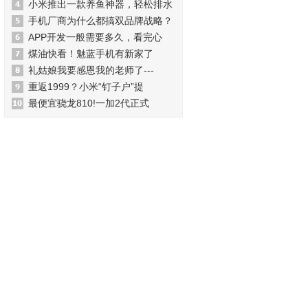
小米推出一款养鱼神器，轻松排水
手机厂商为什么都搞双品牌战略？
APP开发一般需要多久，看完心
煤油快看！魅蓝手机有新家了
礼姑娘我要感恩我的老师了---
重返1999？小米“钉子户”提
最便宜骁龙810!一加2代正式