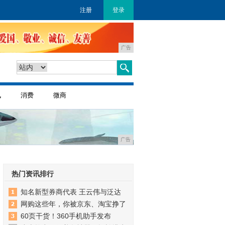
注册
登录
广告
讯
消费
微商
广告
热门资讯排行
知名新型券商代表 王云伟与泛达
网购这些年，你被京东、淘宝挣了
60页干货！360手机助手发布