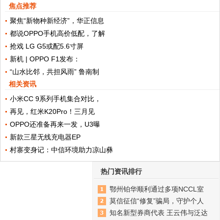
焦点推荐
聚焦“新物种新经济”，华正信息
都说OPPO手机高价低配，了解
抢戏 LG G5或配5.6寸屏
新机 | OPPO F1发布：
“山水比邻，共担风雨” 鲁南制
相关资讯
小米CC 9系列手机集合对比，
再见，红米K20Pro！三月见
OPPO还准备再来一发，U3曝
新款三星无线充电器EP
村寨变身记：中信环境助力凉山彝
热门资讯排行
鄂州铂华顺利通过多项NCCL室
莫信征信“修复”骗局，守护个人
知名新型券商代表 王云伟与泛达