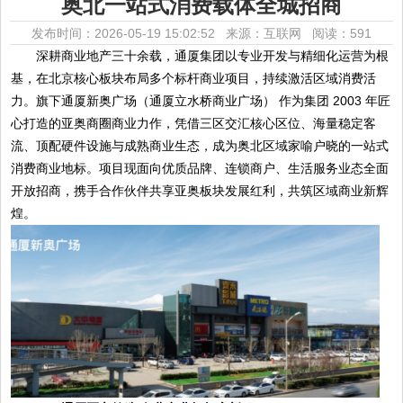
奥北一站式消费载体全城招商
发布时间：2026-05-19 15:02:52 来源：互联网
阅读：591
深耕商业地产三十余载，通厦集团以专业开发与精细化运营为根
基，在北京核心板块布局多个标杆商业项目，持续激活区域消费活
力。旗下通厦新奥广场（通厦立水桥商业广场） 作为集团 2003 年匠
心打造的亚奥商圈商业力作，凭借三区交汇核心区位、海量稳定客
流、顶配硬件设施与成熟商业生态，成为奥北区域家喻户晓的一站式
消费商业地标。项目现面向优质品牌、连锁商户、生活服务业态全面
开放招商，携手合作伙伴共享亚奥板块发展红利，共筑区域商业新辉
煌。