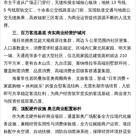
市主干道从广场正门穿行，无缝衔接全城核心板块；地铁 13 号线、
5 号线双轨交汇，十余条公交线路直达门前，实现轨道交通与地面公
交无缝换乘，高效辐射三区客流，为商业运营提供源源不断的人流支
撑。
三、百万客流基底 夯实商业经营护城河
项目坐拥奥北超大规模居住集群，周边 5 公里范围内社区密集、
人口基数庞大，消费需求旺盛且稳定。区域内汇聚北苑家园、明天第
一城、天通苑等多个超大型社区，仅北苑家园总建筑面积就达 210
万平方米，更有合木山庄、九台庄园、塞纳维拉等高端别墅群环伺，
覆盖刚需消费、品质消费、高端消费全层级客群通厦集团。
海量常住居民叠加亚奥商圈商务、文旅客流，形成 “日常消费 +
家庭购物 + 休闲娱乐” 的复合型客流结构，无需长期市场培育，入驻
即可共享稳定客流红利，为商户经营筑牢坚实的客流基础，商业潜力
与投资价值双重凸显。
四、顶配硬件设施 奥北商业配置标杆
作为奥北硬件标杆商业项目，通厦新奥广场配备全方位现代化服
务设施，兼顾经营实用性与消费体验感，全方位赋能商户运营。项目
标配中央空调、自动扶梯、消防自动喷淋系统，保障经营环境舒适安