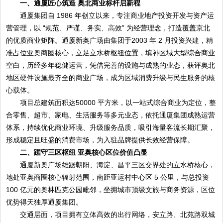
一、通厦匠心筑造 奥北商业标杆启新程
通厦集团自 1986 年创立以来，专注商业地产投资开发与资产运
营管理，以 “规范、严谨、务实、高效” 为经营理念，打造覆盖京北
的优质商业矩阵。通厦新奥广场由集团于2003 年 2 月投资兴建，精
准占位亚奥商圈核心，立足立水桥枢纽位置，填补区域大型综合商业
空白，历经多年稳健运营，凭借完善的设施与成熟的业态，获评奥北
地区硬件设施最齐全的商业广场，成为区域消费升级与民生服务的核
心载体。
项目总建筑面积达50000 平方米，以一站式综合商业为定位，整
合零售、超市、家电、生活服务等多元业态，依托通厦集团成熟运营
体系，持续优化商业环境、升级服务品质，吸引海量客流长期汇聚，
形成稳定且旺盛的消费市场，为入驻品牌提供长效经营保障。
二、踞守三区枢纽 亚奥核心区位价值凸显
通厦新奥广场雄踞朝阳、海淀、昌平三区交界处的立水桥核心，
地处亚奥商圈核心辐射范围，南距亚运村中心区 5 公里，与总投资
100 亿元的奥林匹克公园毗邻，坐拥城市顶级文旅与商务资源，区位
优势得天独厚通厦集团。
交通层面，项目拥有立体高效的出行网络，安立路、北苑路双城