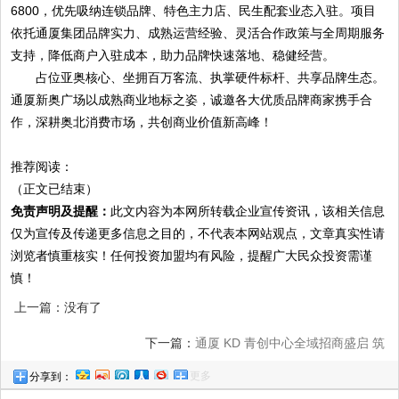
6800，优先吸纳连锁品牌、特色主力店、民生配套业态入驻。项目
依托通厦集团品牌实力、成熟运营经验、灵活合作政策与全周期服务
支持，降低商户入驻成本，助力品牌快速落地、稳健经营。
占位亚奥核心
、坐拥百万客流、执掌硬件标杆、共享品牌生态。
通厦新奥广场以成熟商业地标之姿，诚邀各大优质品牌商家携手合
作，深耕奥北消费市场，共创商业价值新高峰！
推荐阅读：
（正文已结束）
免责声明及提醒：
此文内容为本网所转载企业宣传资讯，该相关信息
仅为宣传及传递更多信息之目的，不代表本网站观点，文章真实性请
浏览者慎重核实！任何投资加盟均有风险，提醒广大民众投资需谨
慎！
上一篇：没有了
下一篇：
通厦 KD 青创中心全域招商盛启 筑
更多
分享到：
就北京东部文创科创青年创业新高地