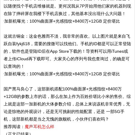
以随便找个手机店维修就是。更何况我从7P开始用他们家的机器到现
在除了摔碎屏在我楼下手机店换过，其他基本没出现什么大问题！
这就古铜金：这金色雅而不淡，我非常的喜欢。以上图片就是来自飞
跃自装fykj618，需要的搜微可以找他们。手机的ID都是可以正常登陆
的，软件也是登陆ID后在App Store下载的！导资料可以用iTunes或
者上传iCloud再下载即可。大家关心的序列号我也查询过，的确是可
以查询的！
国产黑马良心了，这部新机搭配100%曲面屏+光感指纹+8400万
+12GB的参数上市的话，那么在加上作为百姓价堪比小米的售价。综
上就是这部一加新机的大体参数介绍，总体上来说该机非常优秀，无
论是惊艳的外观设计，还是无可挑剔的性能配置，还是 一部5G手
机，这部新机都是当之无愧的旗舰机，小伙伴们喜欢吗？
推荐阅读：
魔声耳机怎么样
（正文已结束）