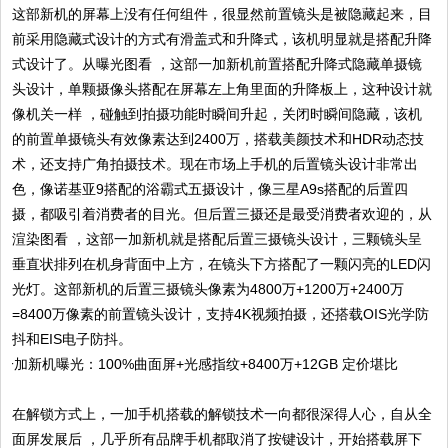
这部新机的屏幕上没有任何组件，很显然前置镜头是被隐藏起来，目
前采用隐藏式设计的方式有滑盖式和升降式，该机明显就是搭配升降
式设计了。从曝光图看 ，这部一加新机前置搭配升降式隐藏单摄镜
头设计，单颗摄像头搭配在屏幕左上角里面的升降板上，这种设计就
像机关一样 ，碰触到拍摄功能时瞬间升起，关闭时瞬间隐藏，该机
的前置单摄镜头有效像素达到2400万，搭载美颜技术和HDR动态技
术，还支持广角拍摄技术。现在市场上手机的后置镜头设计非常出
色，像诺基亚9搭配的浴霸式五摄设计，像三星A9s搭配的后置四
摄，都吸引着消费者的目光。但后置三摄还是最受消费者欢迎的，从
渲染图看 ，这部一加新机就是搭配后置三摄镜头设计，三颗镜头呈
垂直状排列在机身背面中上方，在镜头下方搭配了一颗闪亮的LED闪
光灯。这部新机的后置三摄镜头像素为4800万+1200万+2400万
=8400万像素的前置镜头设计，支持4K视频拍摄，还搭载OIS光学防
抖和EIS电子防抖。
在解锁方式上，一加手机搭载的解锁技术一向都很深得人心，自从全
面屏发展后 ，几乎所有品牌手机都取消了按键设计，开始搭载屏下