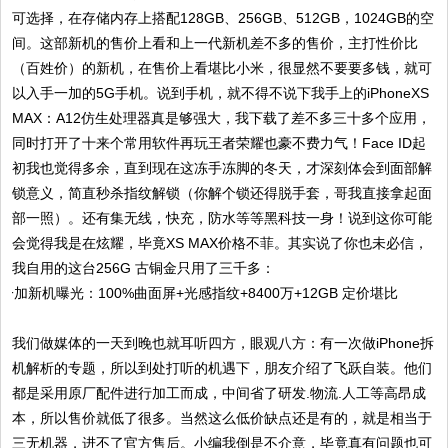
可选择，在存储内存上搭配128GB、256GB、512GB，1024GB的空
间。这部新机的售价上看和上一代新机差不多的售价，主打性价比
（百姓价）的新机，在售价上看堪比小米，很显然不要要多钱，就可
以入手一加的5G手机。说到手机，就不得不说下我手上的iPhoneXS
MAX：A12仿生处理器真是够强大，我下载了差不多三十多个应用，
同时打开了十来个常用软件再玩王者荣耀也豪不费力气！Face ID起
初我也觉得多余，直到现在这冻手冻脚的冬天，才深刻体会到面部解
锁意义，简直秒杀指纹解锁（你解个锁还得脱手套，哥我直接拿起面
部一照）。还有集无线，快充，防水等等黑科技一身！说到这你可能
会觉得我是在炫耀，毕竟XS MAX价格不菲。其实说了你也未必信，
我自用的这台256G 古铜金只用了三千多：
我们做媒体的一天到晚也就耳听四方，眼观八方：有一次做iPhone拆
机解析的专题，所以到处打听的机遇下，朋友介绍了飞跃自装。他们
都是采用原厂配件进行加工而成，中间省了研发.物流.人工等高昂成
本，所以售价就低了很多。当然这么低价缺点还是有的，就是相当于
三无机器，进不了官方售后。小编我倒是不介意，毕竟真有问题也可