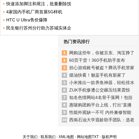
快速添加脚注和尾注，批量删除技
4家国内手机厂商首展5G样机
HTC U Ultra售价爆降
民生银行苏州分行助力苏城实体企
热门资讯排行
网购这些年，你被京东、淘宝挣了
60页干货！360手机助手发布
担心游戏账号被盗？腾讯手机管家
煤油快看！魅蓝手机有新家了
小米推出一款养鱼神器，轻松排水
ZUK手机惨遭公交碾压结果震惊
知名色情网站4名骨干落网！包括
惠啵购团购平台上线，打出“直播
性能外观缺一不可 内外兼修智能
西南石油大学遐龄助手团队：选老
关于我们
-
联系我们
-
XML地图
-
网站地图
TXT
-
版权声明