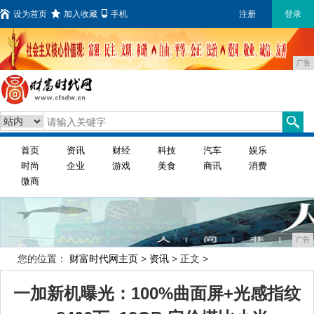
设为首页
加入收藏
手机
注册
登录
广告
首页
资讯
财经
科技
汽车
娱乐
时尚
企业
游戏
美食
商讯
消费
微商
广告
您的位置：
财富时代网主页
>
资讯
> 正文 >
一加新机曝光：100%曲面屏+光感指纹