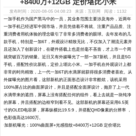
+8400万+12GB 定价堪比小米
发布时间：2020-08-05 04:08:23 来源：互联网
阅读：1132
一加手机作为国产黑马中的一员，其业务范围主要涉及海外，近两年
一加手机已经进军中国市场，并且凭借着不将就、注重产品品质、注
重消费者用机体验的理念吸引了非常多消费者的眼球。去年发布的几
款手机，特别是一加6T，外观设计精致无比，不仅加入了潮流元素并
且还加入了创新设计，在硬件搭载上也是丝毫不吝啬，才上市一个周
就突破百万的销量。近日又有外媒曝光了一部一加7新机，并且是5G
手机，搭配性价比新机，定价上堪比小米。一加手机在外观设计上都
非常的时尚精致，上一代一加6T的水滴屏就获得很多消费者喜欢。从
外媒曝光的图片看，这部新机的正面形态设计非常酷炫，该机采用
100%屏占比的曲面屏设计，并且是搭配全面屏设计，抛弃了上一代
水滴带来的遮挡，屏幕上没有搭配任何的组件，看上去就是一块纯净
的屏幕，并且搭配的边框窄到看不见。这部新机的屏幕还采用6.5英
寸的OLED电容屏，屏幕纵横比19.5:9，并搭配QHD像素的分辨率 ，
色彩值高达1600万。