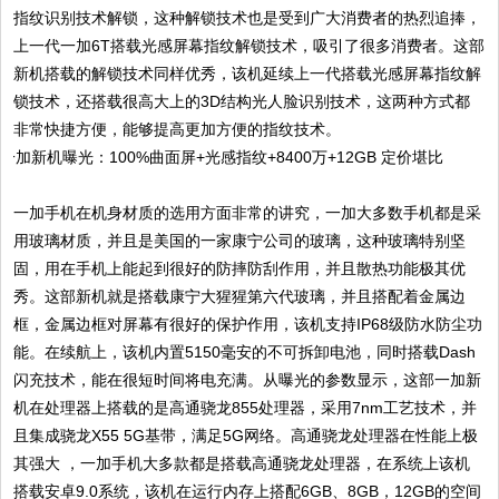
指纹识别技术解锁，这种解锁技术也是受到广大消费者的热烈追捧，
上一代一加6T搭载光感屏幕指纹解锁技术，吸引了很多消费者。这部
新机搭载的解锁技术同样优秀，该机延续上一代搭载光感屏幕指纹解
锁技术，还搭载很高大上的3D结构光人脸识别技术，这两种方式都
非常快捷方便，能够提高更加方便的指纹技术。
一加手机在机身材质的选用方面非常的讲究，一加大多数手机都是采
用玻璃材质，并且是美国的一家康宁公司的玻璃，这种玻璃特别坚
固，用在手机上能起到很好的防摔防刮作用，并且散热功能极其优
秀。这部新机就是搭载康宁大猩猩第六代玻璃，并且搭配着金属边
框，金属边框对屏幕有很好的保护作用，该机支持IP68级防水防尘功
能。在续航上，该机内置5150毫安的不可拆卸电池，同时搭载Dash
闪充技术，能在很短时间将电充满。从曝光的参数显示，这部一加新
机在处理器上搭载的是高通骁龙855处理器，采用7nm工艺技术，并
且集成骁龙X55 5G基带，满足5G网络。高通骁龙处理器在性能上极
其强大 ，一加手机大多款都是搭载高通骁龙处理器，在系统上该机
搭载安卓9.0系统，该机在运行内存上搭配6GB、8GB，12GB的空间