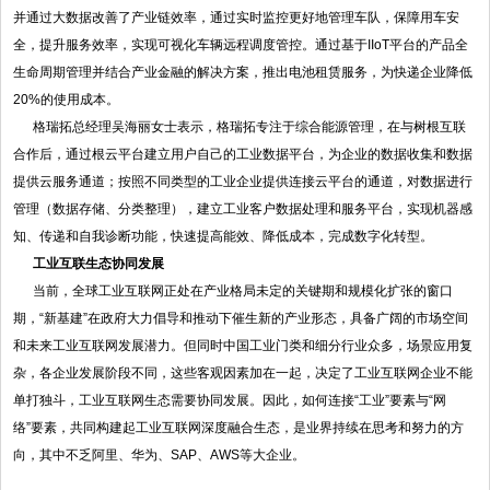
并通过大数据改善了产业链效率，通过实时监控更好地管理车队，保障用车安
全，提升服务效率，实现可视化车辆远程调度管控。通过基于IIoT平台的产品全
生命周期管理并结合产业金融的解决方案，推出电池租赁服务，为快递企业降低
20%的使用成本。
格瑞拓总经理吴海丽女士表示，格瑞拓专注于综合能源管理，在与树根互联
合作后，通过根云平台建立用户自己的工业数据平台，为企业的数据收集和数据
提供云服务通道；按照不同类型的工业企业提供连接云平台的通道，对数据进行
管理（数据存储、分类整理），建立工业客户数据处理和服务平台，实现机器感
知、传递和自我诊断功能，快速提高能效、降低成本，完成数字化转型。
工业互联生态协同发展
当前，全球工业互联网正处在产业格局未定的关键期和规模化扩张的窗口
期，“新基建”在政府大力倡导和推动下催生新的产业形态，具备广阔的市场空间
和未来工业互联网发展潜力。但同时中国工业门类和细分行业众多，场景应用复
杂，各企业发展阶段不同，这些客观因素加在一起，决定了工业互联网企业不能
单打独斗，工业互联网生态需要协同发展。因此，如何连接“工业”要素与“网
络”要素，共同构建起工业互联网深度融合生态，是业界持续在思考和努力的方
向，其中不乏阿里、华为、SAP、AWS等大企业。