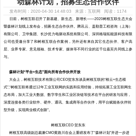
动森林计划，招募生态合作伙伴
发布时间：2020-04-30 14:48:03 来源：互联网
阅读：1174
日前，树根互联召开了新基建、新生态、新增长——2020树根互联生态大会
暨森林计划线上发布会，招募生态合作伙伴。腾讯云、盖勒普工程咨询（上海）
有限公司、卫华集团、长沙优力电驱动系统有限公司、深圳格瑞拓能源科技有限
公司也受邀分享了和树根互联合作案例，另外还有来自其它生态伙伴、客户高
层、业界专家、意见领袖、技术专家、媒体等不同行业的近千位嘉宾共同线上参
与。
森林计划“平台+生态”面向所有合作伙伴开放
大会上，树根互联技术有限公司CEO贺东东谈及树根互联的“根云+生态模
式”,“树根互联将通过12年工业互联网的实践和应用经验，持续拓展工业互联网生
态布局，加大工业大数据、数字孪生和工业区块链等技术在平台的研发与应用，
深度连接各类行业软件、硬件、通讯、集成商等合作伙伴，用平台赋能各伙伴转
型升级，实现商业模式创新”。
树根互联CEO 贺东东
树根互联高级副总裁兼CMO黄路川在会上重磅发布了“森林计划”并进一步进