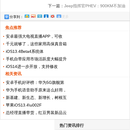
下一篇：
Jeep指挥官PHEV：900KM不加油
更多
分享到：
还送牌！
焦点推荐
安卓最强大电视直播APP，可收
千元就够了，这些家用高保真音箱
iOS13.4Beta4系统体
手机自带应用市场活跃度大幅提升
iOS14进一步开放，支持修改
相关资讯
安卓手机好评榜：华为5G旗舰第
华为手机语音助手原来这么好用，
新基建、新生态、新增长，树根互
苹果iOS13.4\u002F
总经理直播带货，红豆男装新品云
热门资讯排行