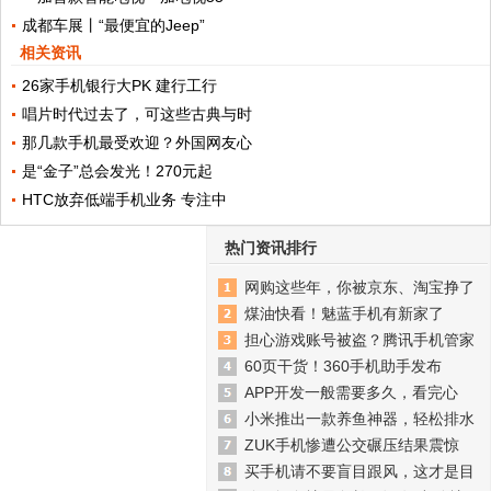
成都车展丨“最便宜的Jeep”
相关资讯
26家手机银行大PK 建行工行
唱片时代过去了，可这些古典与时
那几款手机最受欢迎？外国网友心
是“金子”总会发光！270元起
HTC放弃低端手机业务 专注中
热门资讯排行
网购这些年，你被京东、淘宝挣了
煤油快看！魅蓝手机有新家了
担心游戏账号被盗？腾讯手机管家
60页干货！360手机助手发布
APP开发一般需要多久，看完心
小米推出一款养鱼神器，轻松排水
ZUK手机惨遭公交碾压结果震惊
买手机请不要盲目跟风，这才是目