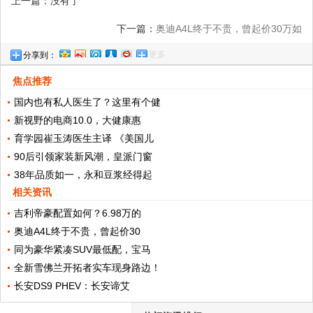
上一篇：没有了
下一篇：
奥迪A4L终于不贵，曾起价30万如
更多
分享到：
今不到23万，你还看雅阁吗？
焦点推荐
国内也有私人医生了？这里有个健
新视野的电商10.0，大健康惠
育学园崔玉涛医生主译 《美国儿
90后引领家装新风潮，皇派门窗
38年品质如一，永和豆浆经得起
相关资讯
吉利帝豪配置如何？6.98万的
奥迪A4L终于不贵，曾起价30
同为豪华紧凑SUV最低配，宝马
全新雪佛兰开拓者实车现身路边！
长安DS9 PHEV：长安谛艾