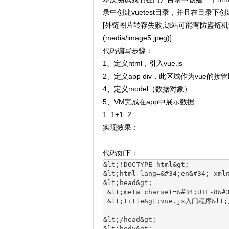
录中创建vuetest目录，并且在目录下创建v
[外链图片转存失败,源站可能有防盗链机制,建议
(media/image5.jpeg)]
代码编写步骤：
1、定义html，引入vue.js
2、定义app div，此区域作为vue的接
4、定义model（数据对象）
5、VM完成在app中展示数据
1. 1+1=2
实现效果：
代码如下：
&lt;!DOCTYPE html&gt;
&lt;html lang=&#34;en&#34; xml
&lt;head&gt;
 &lt;meta charset=&#34;UTF‐8&#
 &lt;title&gt;vue.js入门程序&lt;
&lt;/head&gt;
&lt;body&gt;