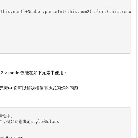
(this.num1)+Number.parseInt(this.num2) alert(this.result
.v-model仅能在如下元素中使用：
定的元素中,它可以解决插值表达式闪烁的问题
意属性中。
，例如动态绑定style和class