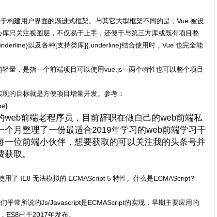
ew) 是一套用于构建用户界面的渐进式框架。与其它大型框架不同的是，Vue 被设
核心库只关注视图层，不仅易于上手，还便于与第三方库或既有项目整
rline}以及各种[支持类库]{.underline}结合使用时，Vue 也完全能
e.js的轻量，是指一个前端项目可以使用vue.js一两个特性也可以整个项目
实现的目标就是方便项目增量开发。参考：
ne}
web前端老程序员，目前辞职在做自己的web前端私
个月整理了一份最适合2019年学习的web前端学习干
每一位前端小伙伴，想要获取的可以关注我的头条号并
费获取。
用了 IE8 无法模拟的 ECMAScript 5 特性。什么是ECMAScript?
平常所说的Js/Javascript是ECMAScript的实现，早期主要应用的
，ES8已于2017年发布。