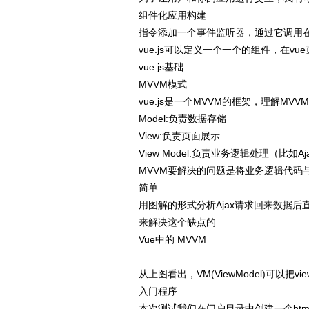
组件化应用构建
​指令添加一个事件监听器，通过它调用在 
​vue.js可以定义一个一个的组件，在
vue.js基础
MVVM模式
vue.js是一个MVVM的框架，理解MVV
Model:负责数据存储
View:负责页面展示
View Model:负责业务逻辑处理（比
MVVM要解决的问题是将业务逻辑代码
简单
用图解的形式分析Ajax请求回来数据后
来解决这个缺点的
Vue中的 MVVM
从上图看出，VM(ViewModel)可以把
入门程序
本次测试我们在门户目录中创建一个ht