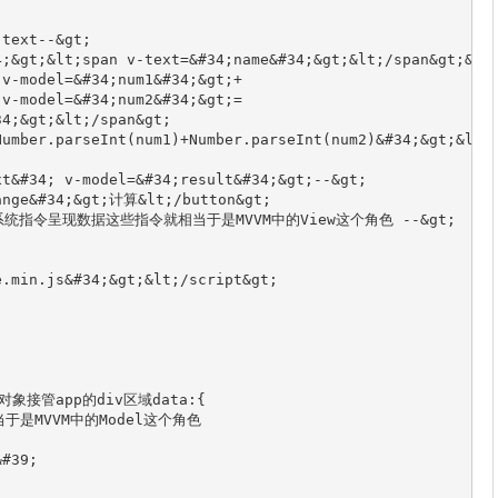
ext‐‐&gt;
4;&gt;&lt;span v‐text=&#34;name&#34;&gt;&lt;/span&gt;&lt
 v‐model=&#34;num1&#34;&gt;+
 v‐model=&#34;num2&#34;&gt;=
34;&gt;&lt;/span&gt;
Number.parseInt(num1)+Number.parseInt(num2)&#34;&gt;&lt;
xt&#34; v‐model=&#34;result&#34;&gt;‐‐&gt;
ange&#34;&gt;计算&lt;/button&gt;
的系统指令呈现数据这些指令就相当于是MVVM中的View这个角色 ‐‐&gt;
e.min.js&#34;&gt;&lt;/script&gt;
ue对象接管app的div区域data:{
相当于是MVVM中的Model这个角色
&#39;