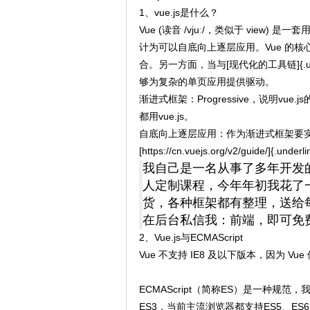
1、vue.js是什么？
​Vue (读音 /vjuː/，类似于 vi
计为可以自底向上逐层应用。Vue 的
合。另一方面，当与[现代化的工具链]{.unde
够为复杂的单页应用提供驱动。
渐进式框架：Progressive，说明vu
都用vue.js。
自底向上逐层应用：作为渐进式框架要
[https://cn.vuejs.org/v2/guide/]{.underli
我自己是一名从事了多年开发的
人定制课程，今年年初我花了一
货，各种框架都有整理，送给
在后台私信我：前端，即可免
2、Vue.js与ECMAScript
Vue 不支持 IE8 及以下版本，因为 Vue 使
ECMAScript（简称ES）是一种规范，我们
ES3，当前主流浏览器都支持ES5、ES6