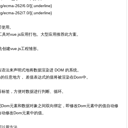
g/ecma-262/6.0/]{.underline}
g/ecma-262/7.0/]{.underline}
即可使用。
工具对vue.js应用打包。大型应用推荐此方案。
去创建vue.js工程雏形。
的模板语法来声明式地将数据渲染进 DOM 的系统。
Dom的任意地方， 差值表达式的值将被渲染在Dom中。
v-for等标签，方便对数据进行判断、循环。
以轻松实现Dom元素和数据对象之间双向绑定，即修改Dom元素中的值自动修
动修改Dom元素中的值。
可以用方法