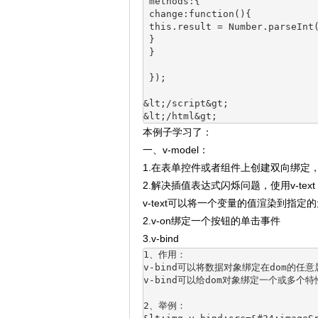
 methods:{
 change:function(){
 this.result = Number.parseInt
 }
 }
 });
&lt;/script&gt;
&lt;/html&gt;
本例子学习了：
一、v-model：
1.在表单控件或者组件上创建双向绑定，2
2.解决插值表达式闪烁问题，使用v-text
v-text可以将一个变量的值渲染到指
2.v-on绑定一个按钮的单击事件
3.v-bind
1、作用：
v‐bind可以将数据对象绑定在dom的任
v‐bind可以给dom对象绑定一个或多个特性
2、举例：