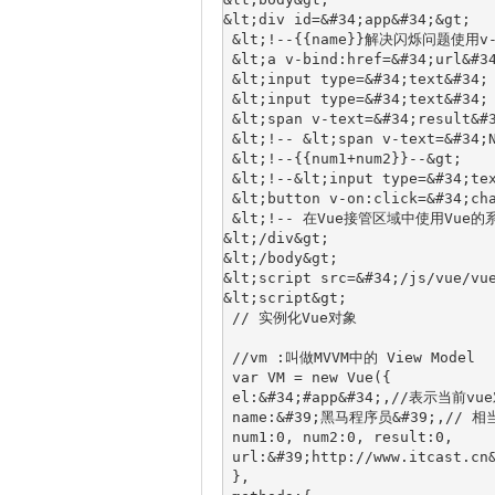
&lt;div id=&#34;app&#34;&gt;
 &lt;!‐‐{{name}}解决闪烁问题使用v‐t
 &lt;a v‐bind:href=&#34;url&#3
 &lt;input type=&#34;text&#34;
 &lt;input type=&#34;text&#34;
 &lt;span v‐text=&#34;result&#
 &lt;!‐‐ &lt;span v‐text=&#34;
 &lt;!‐‐{{num1+num2}}‐‐&gt;
 &lt;!‐‐&lt;input type=&#34;te
 &lt;button v‐on:click=&#34;ch
 &lt;!‐‐ 在Vue接管区域中使用Vue
&lt;/div&gt;
&lt;/body&gt;
&lt;script src=&#34;/js/vue/vu
&lt;script&gt;
 // 实例化Vue对象
 //vm :叫做MVVM中的 View Model
 var VM = new Vue({
 el:&#34;#app&#34;,//表示当前v
 name:&#39;黑马程序员&#39;,// 
 num1:0, num2:0, result:0,
 url:&#39;http://www.itcast.cn
 },