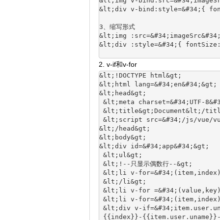
&lt;img v‐bind:src=&#34;imageS
&lt;div v‐bind:style=&#34;{ fo
3、缩写形式
&lt;img :src=&#34;imageSrc&#34
&lt;div :style=&#34;{ fontSize
2. v-if和v-for
&lt;!DOCTYPE html&gt;
&lt;html lang=&#34;en&#34;&gt;
&lt;head&gt;
 &lt;meta charset=&#34;UTF‐8&#
 &lt;title&gt;Document&lt;/tit
 &lt;script src=&#34;/js/vue/v
&lt;/head&gt;
&lt;body&gt;
&lt;div id=&#34;app&#34;&gt;
 &lt;ul&gt;
 &lt;!‐‐只显示偶数行‐‐&gt;
 &lt;li v‐for=&#34;(item,index
 &lt;/li&gt;
 &lt;li v‐for =&#34;(value,key
 &lt;li v‐for=&#34;(item,index
 &lt;div v‐if=&#34;item.user.
 {{index}}‐{{item.user.uname}}