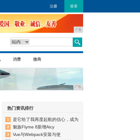
注册
登录
广告
讯
消费
微商
广告
热门资讯排行
是它给了我再度起航的信心，成为
魅族Flyme 8新增Aicy
Vue与Webpack安装与使