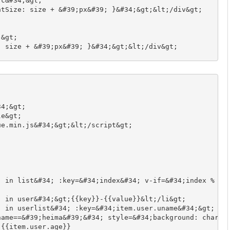
rc&#34;&gt;
ntSize: size + &#39;px&#39; }&#34;&gt;&lt;/div&gt;
;&gt;
: size + &#39;px&#39; }&#34;&gt;&lt;/div&gt;
34;&gt;
le&gt;
ue.min.js&#34;&gt;&lt;/script&gt;
) in list&#34; :key=&#34;index&#34; v‐if=&#34;index % 2=
) in user&#34;&gt;{{key}}‐{{value}}&lt;/li&gt;
) in userlist&#34; :key=&#34;item.user.uname&#34;&gt;
uname==&#39;heima&#39;&#34; style=&#34;background: cha
‐{{item.user.age}}