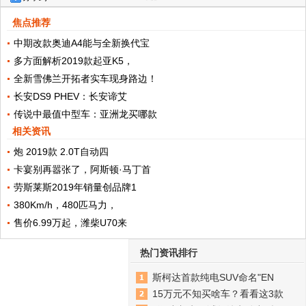
焦点推荐
中期改款奥迪A4能与全新换代宝
多方面解析2019款起亚K5，
全新雪佛兰开拓者实车现身路边！
长安DS9 PHEV：长安谛艾
传说中最值中型车：亚洲龙买哪款
相关资讯
炮 2019款 2.0T自动四
卡宴别再嚣张了，阿斯顿·马丁首
劳斯莱斯2019年销量创品牌1
380Km/h，480匹马力，
售价6.99万起，潍柴U70来
热门资讯排行
斯柯达首款纯电SUV命名"EN
15万元不知买啥车？看看这3款