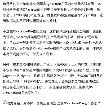
但是从过去一年老款X5插混和Q7 e-tron在国内的销量表现来看，本
就价格更低的Q7 e-tron由于纯电行驶里程长，还能享受到补贴，所
以交出了2090辆的销量表现，而老款X5插混的销量却只有318辆，这
组数据其实足可以说明两款车的差别。
不过在X5 xDrive45e推出之后，这样的局面有望被完全颠覆，这是因
为现款Q7 e-tron其实也已经到了产品周期的末期，新款Q7还在路
上，所以从一般消费者买新不买旧的思想上说，X5 xDrive45e已经占
据了优势。另外就是X5 xDrive45e在整个动力系统上的升级，使得原
本处于弱势的宝马一举完成了逆袭。
另外，在老款X5服役的这几年里，不光有Q7 e-tron的存在，同时在
市场当中各个豪华品牌也陆续推出了同级别的插电混动车型，例如
Cayenne E-Hybrid、路虎揽胜运动版P400e、沃尔沃XC90 T8以及近
期推出的林肯飞行家PHEV。说实在话，如果以老款X5插混的状况，
要想在这几款车的夹击下拼出一条血路确实比较难，但换成X5
xDrive45e就另当别论了。