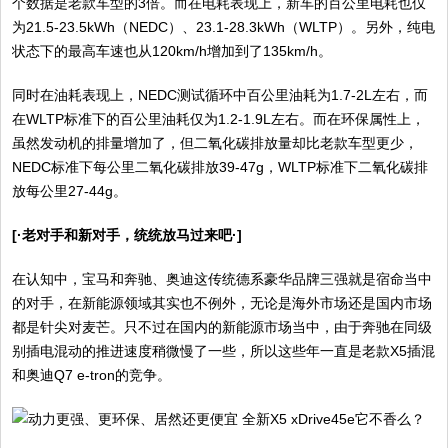
个数据是老款车型的3倍。而在电耗表现上，新车的百公里电耗也仅
为21.5-23.5kWh（NEDC）、23.1-28.3kWh（WLTP）。另外，纯电
状态下的最高车速也从120km/h增加到了135km/h。
同时在油耗表现上，NEDC测试循环中百公里油耗为1.7-2L左右，而
在WLTP标准下的百公里油耗仅为1.2-1.9L左右。而在环保属性上，
虽然发动机的排量增加了，但二氧化碳排放量却比老款车型更少，
NEDC标准下每公里二氧化碳排放39-47g，WLTP标准下二氧化碳排
放每公里27-44g。
[·老对手和新对手，统统放马过来吧·]
在认知中，宝马和奔驰、奥迪这传统德系豪华品牌三强就是宿命当中
的对手，在新能源领域其实也不例外，无论是海外市场还是国内市场
都是针尖对麦芒。只不过在国内的新能源市场当中，由于奔驰在同级
别插电混动的推进速度稍微慢了一些，所以这些年一直是老款X5插混
和奥迪Q7 e-tron的竞争。