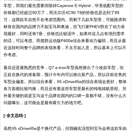
车型，而我们最先需要排除掉Cayenne E-Hybrid，毕竟低配车型的
价格都已经超过90万了，而沃尔沃XC90 T8的价格也是达到了89
万，这两款车自然不在考虑范围内。而剩下几款车型里，可能路虎和
林肯在国内的品牌力不如宝马和奥迪，但飞行家PHEV胜在了动力表
现最好，同时还有7座，价格也比较适中，如果对这几点有强烈需求
的话，可以考虑。而揽胜运动版P400e综合来看动力偏弱，而且从最
近这段时间整个品牌的表现来看，不太尽如人意，所以基本上可以不
作考虑。
最后还是最熟悉的竞争，Q7 e-tron车型虽然推出了小改款车型，但
正处在换代的准备期，预计今年内可以推出新产品，所以目前在售的
车型会偏老。所以综合来看，X5 xDrive45e的综合表现会更好，整体
各方面都比较均衡，而且还有着这些车型里最长的纯电续航里程。另
外最关键的就是宝马这个品牌在国内的口碑一直都不错，没有什么大
问题曝出，这可能会是最有吸引力的地方吧。
[·全文总结·]
虽然X5 xDrive45e是个换代产品，但我确实没想到宝马会将这款车由