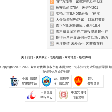
“豹”力加电，试驾纯电动中型S
长安欧尚X70A，改进的201
实拍北京BJ40攀岩版，“硬汉
大众新型MPV路试，目标打败别
真正的B级车销冠，低至18.4
洛科威集团将在广州投资新建生产
砺行公考开展系列公益活动，助力
关注疫情 因爱而生 艺赛旗在行
关于我们
-
联系我们
-
老版地图
-
网站地图
-
版权声明
Copyright.2002-2020
财富时代网
版权所有 本网拒绝一切非法行为 欢迎监督举报 如
有错误信息 欢迎纠正