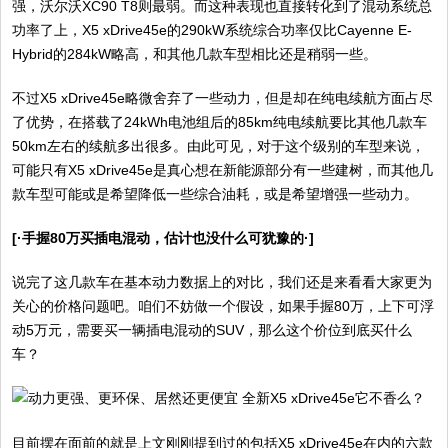
强，沃尔沃XC90 T8则最弱。而这种表现也直接转化到了混动系统总
功率了上，X5 xDrive45e的290kW系统综合功率仅比Cayenne E-
Hybrid的284kW略高，和其他几款车型相比还是稍弱一些。
不过X5 xDrive45e略微舍弃了一些动力，但是却在纯电续航方面占尽
了优势，在搭载了24kWh电池组后的85km纯电续航要比其他几款车
50km左右的续航多出很多。由此可见，对于这个级别的车型来说，
可能只有X5 xDrive45e是真心想在新能源部分有一些建树，而其他几
款车型可能或是希望降低一些综合油耗，或是希望增强一些动力。
[·手握80万买插电混动，估计也没什么可犹豫的·]
说完了这几款车在基本动力数据上的对比，我们还是来看看大家更为
关心的价格问题吧。咱们不妨做一个假设，如果手握80万，上下可浮
动5万元，需要买一辆插电混动的SUV，那么这个价位到底买什么
车？
目前摆在面前的就是上文刚刚提到过的包括X5 xDrive45e在内的六款