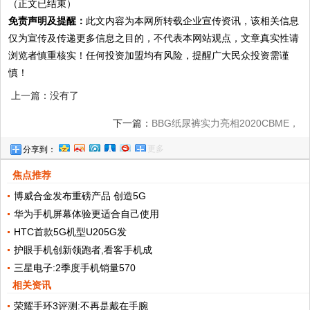
（正文已结束）
免责声明及提醒：
此文内容为本网所转载企业宣传资讯，该相关信息
仅为宣传及传递更多信息之目的，不代表本网站观点，文章真实性请
浏览者慎重核实！任何投资加盟均有风险，提醒广大民众投资需谨
慎！
上一篇：没有了
下一篇：
BBG纸尿裤实力亮相2020CBME，
更多
分享到：
乐易贴纸尿裤惊艳全场
焦点推荐
博威合金发布重磅产品 创造5G
华为手机屏幕体验更适合自己使用
HTC首款5G机型U205G发
护眼手机创新领跑者,看客手机成
三星电子:2季度手机销量570
相关资讯
荣耀手环3评测:不再是戴在手腕