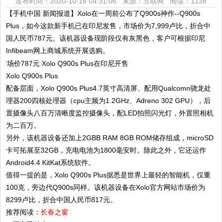
发布时间：2020-10-16 04:31:06 来源：互联网
阅读：1138
【手机中国 新闻报道】Xolo在一周前公布了Q900s神作--Q900s
Plus，如今这款新手机已在印尼发售，市场价为7,999卢比，折合中
国人民币787元。该机器设备现阶段仅有灰黑色，客户可根据印尼
Infibeam网上商城系统开展选购。
Xolo Q900s Plus
配备层面，Xolo Q900s Plus4.7英寸高清屏、配用Qualcomn骁龙处
理器200四核处理器（cpu主频为1.2GHz、Adreno 302 GPU），后
置摄像头八百万清晰度监控摄像头，配LED拍照闪光灯，外置照相机
为二百万。
另外，该机器设备还加上2GBB RAM 8GB ROM储存组成，microSD
卡可拓展至32GB，充电电池为1800毫安时。除此之外，它还运作
Android4.4 KitKat系统软件。
值得一提的是，Xolo Q900s Plus据悉是世界上最轻的智能机，仅重
100克，旁边代Q900s同样。该机器设备在Xolo官方网站市场价为
8299卢比，折合中国人民币817元。
推荐阅读：
长春之窗