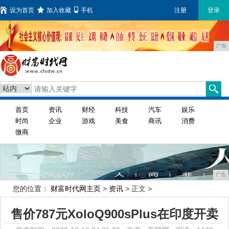
设为首页
加入收藏
手机
注册
登录
广告
首页
资讯
财经
科技
汽车
娱乐
时尚
企业
游戏
美食
商讯
消费
微商
广告
您的位置：
财富时代网主页
>
资讯
> 正文 >
售价787元XoloQ900sPlus在印度开卖