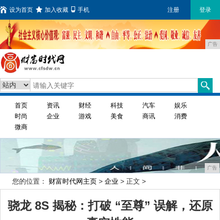
设为首页
加入收藏
手机
注册
登录
广告
首页
资讯
财经
科技
汽车
娱乐
时尚
企业
游戏
美食
商讯
消费
微商
广告
您的位置：
财富时代网主页
>
企业
> 正文 >
骁龙 8S 揭秘：打破 “至尊” 误解，还原