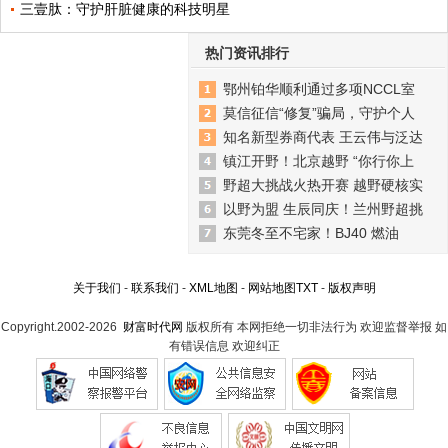
三壹肽：守护肝脏健康的科技明星
热门资讯排行
鄂州铂华顺利通过多项NCCL室
莫信征信“修复”骗局，守护个人
知名新型券商代表 王云伟与泛达
镇江开野！北京越野 “你行你上
野超大挑战火热开赛 越野硬核实
以野为盟 生辰同庆！兰州野超挑
东莞冬至不宅家！BJ40 燃油
关于我们
-
联系我们
-
XML地图
-
网站地图
TXT
-
版权声明
Copyright.2002-2026
财富时代网
版权所有 本网拒绝一切非法行为 欢迎监督举报 如
有错误信息 欢迎纠正