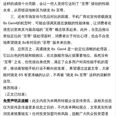
这样的成绩十分亮眼，会让一些人觉得它达到了 “至尊” 级别的性能
水准，从而错误地称其为骁龙 8s 至尊。
三、还有市场宣传与竞品对比的因素。手机厂商在宣传搭载骁龙
8s Gen4的机型时，可能会强调其接近旗舰的性能体验，让消费者在
潜意识里将其与最高端的 “至尊” 概念联系起来。此外，当竞品推出
类似定位的 “至尊” 级处理器时，消费者出于对比心理，也会不自觉
地希望骁龙 8s有对应的 “至尊” 版本来抗衡。
四、总而言之，高通骁龙 8s Gen4 是一款定位清晰的处理器，
它以出色的性能和能效比，在次旗舰市场占据重要地位。虽然没有
“至尊” 之名，但凭借自身优势，满足了众多用户对高性能手机的需
求，推动着智能手机行业不断向前发展 。希望通过这篇文章，大家
能对骁龙 8S 有更准确的认识，不再被 “骁龙 8s 至尊” 这样的误解所
误导。
推荐阅读：
（正文已结束）
免责声明及提醒：
此文内容为本网所转载企业宣传资讯，该相关信息
仅为宣传及传递更多信息之目的，不代表本网站观点，文章真实性请
浏览者慎重核实！任何投资加盟均有风险，提醒广大民众投资需谨