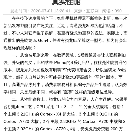
真实性能
发布时间：2026-07-01 13:28:41 来源：互联网
阅读：990
在科技飞速发展的当下，智能手机处理器不断推陈出新，每一次
新品发布都能引发广泛关注。近期，高通骁龙8s成为热门话题，不
过，不少人对它产生了误解，甚至有骁龙8s至尊的说法。实际上，高
通推出的是骁龙8s Gen4，并没有骁龙8s至尊这一型号。那为何会出
现这样的混淆呢？
一、从命名规则来看，在数码领域，S后缀通常会让人联想到加
强、升级的含义，比如苹果 Phone的S系列产品，往往是性能提升的
版本。骁龙系列此前也没有明确“S”代表特定含义，所以当骁龙 8s出
现时，部分人自然认为它可能是比骁龙8更高级的 “至尊” 版本。而
且，高通产品序列中，消费者容易对相似编号产品产生混淆，认为数
字相同，只是后缀不同，就会有 “至尊” 这样的顶级定位差异。
二、从性能参数上，骁龙8s的实力也容易让人产生误解。它采用
台积电4nm工艺，CPU 采用 “1 + 3 + 2 + 2” 的全大核规格，包括 1
个主频 3.21GHz 的 Cortex - X4 超大核，3 个主频 3.01GHz 的
Cortex - A720 大核，2 个主频 2.80GHz 的 Cortex - A720 中核和 2
个主频 2.02GHz 的 Cortex - A720 小核 ，安兔兔跑分突破 200 万，