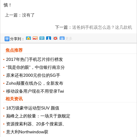
慎！
上一篇：没有了
下一篇：
送爸妈手机该怎么选？这几款机
更多
分享到：
型，让关怀更显高端与贴心
焦点推荐
2017年热门手机芯片排行榜发
“我是你的眼”，中信银行南京分
原来还有2000元价位的5G手
Zoho颠覆在线办公，全新发布
移动设备用户现在不用登录Twi
相关资讯
18万级豪华运动型SUV 颜值
巅峰之上的较量：一场关于旗舰定
资源搜索利器、20多个搜索源、
意大利Northwindow获