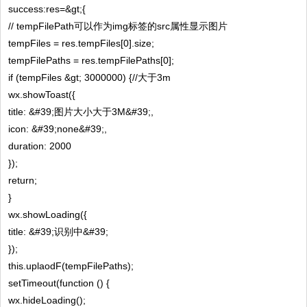
success:res=&gt;{
// tempFilePath可以作为img标签的src属性显示图片
tempFiles = res.tempFiles[0].size;
tempFilePaths = res.tempFilePaths[0];
if (tempFiles &gt; 3000000) {//大于3m
wx.showToast({
title: &#39;图片大小大于3M&#39;,
icon: &#39;none&#39;,
duration: 2000
});
return;
}
wx.showLoading({
title: &#39;识别中&#39;
});
this.uplaodF(tempFilePaths);
setTimeout(function () {
wx.hideLoading();