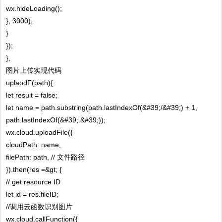
wx.hideLoading();
}, 3000);
}
});
},
图片上传实现代码
uplaodF(path){
let result = false;
let name = path.substring(path.lastIndexOf(&#39;/&#39;) + 1,
path.lastIndexOf(&#39;.&#39;));
wx.cloud.uploadFile({
cloudPath: name,
filePath: path, // 文件路径
}).then(res =&gt; {
// get resource ID
let id = res.fileID;
//调用云函数识别图片
wx.cloud.callFunction({