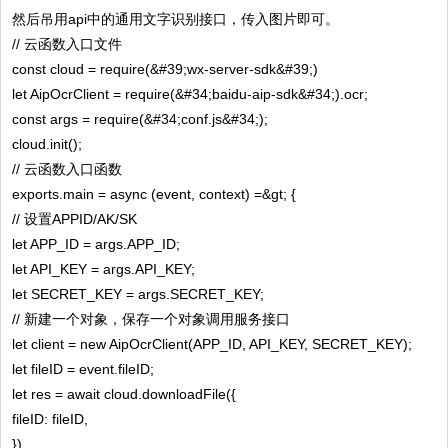
然后吊用api中的通用文字识别接口，传入图片即可。
// 云函数入口文件
const cloud = require(&#39;wx-server-sdk&#39;)
let AipOcrClient = require(&#34;baidu-aip-sdk&#34;).ocr;
const args = require(&#34;conf.js&#34;);
cloud.init();
// 云函数入口函数
exports.main = async (event, context) =&gt; {
// 设置APPID/AK/SK
let APP_ID = args.APP_ID;
let API_KEY = args.API_KEY;
let SECRET_KEY = args.SECRET_KEY;
// 新建一个对象，保存一个对象调用服务接口
let client = new AipOcrClient(APP_ID, API_KEY, SECRET_KEY);
let fileID = event.fileID;
let res = await cloud.downloadFile({
fileID: fileID,
})