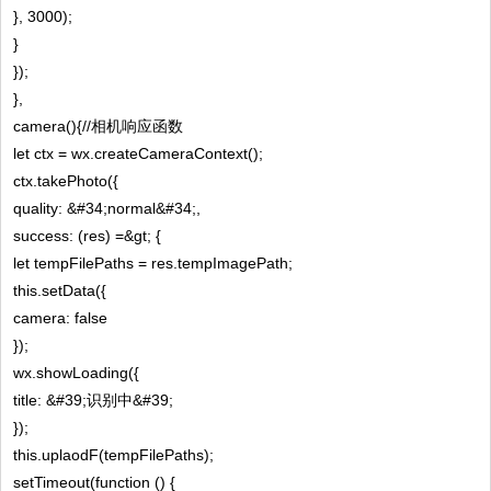
}, 3000);
}
});
},
camera(){//相机响应函数
let ctx = wx.createCameraContext();
ctx.takePhoto({
quality: &#34;normal&#34;,
success: (res) =&gt; {
let tempFilePaths = res.tempImagePath;
this.setData({
camera: false
});
wx.showLoading({
title: &#39;识别中&#39;
});
this.uplaodF(tempFilePaths);
setTimeout(function () {