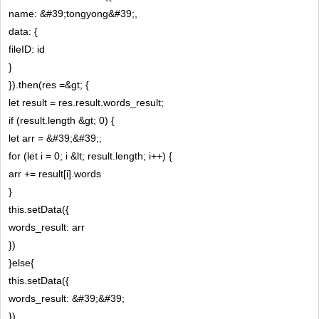
name: &#39;tongyong&#39;,
data: {
fileID: id
}
}).then(res =&gt; {
let result = res.result.words_result;
if (result.length &gt; 0) {
let arr = &#39;&#39;;
for (let i = 0; i &lt; result.length; i++) {
arr += result[i].words
}
this.setData({
words_result: arr
})
}else{
this.setData({
words_result: &#39;&#39;
})