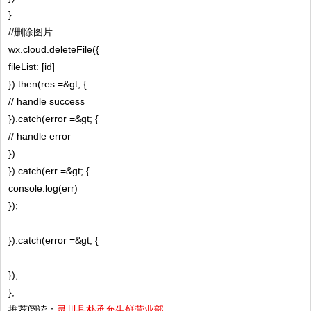
}
//删除图片
wx.cloud.deleteFile({
fileList: [id]
}).then(res =&gt; {
// handle success
}).catch(error =&gt; {
// handle error
})
}).catch(err =&gt; {
console.log(err)
});
}).catch(error =&gt; {
});
},
推荐阅读：
灵川县朴承允生鲜营业部