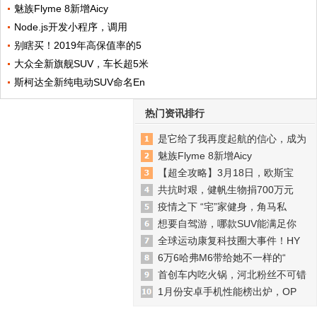
魅族Flyme 8新增Aicy
Node.js开发小程序，调用
别瞎买！2019年高保值率的5
大众全新旗舰SUV，车长超5米
斯柯达全新纯电动SUV命名En
热门资讯排行
是它给了我再度起航的信心，成为
魅族Flyme 8新增Aicy
【超全攻略】3月18日，欧斯宝
共抗时艰，健帆生物捐700万元
疫情之下 “宅”家健身，角马私
想要自驾游，哪款SUV能满足你
全球运动康复科技圈大事件！HY
6万6哈弗M6带给她不一样的“
首创车内吃火锅，河北粉丝不可错
1月份安卓手机性能榜出炉，OP