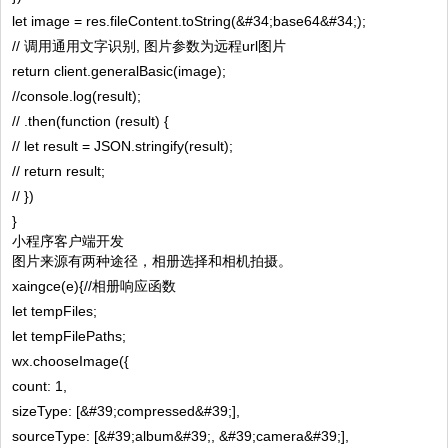
let image = res.fileContent.toString(&#34;base64&#34;);
// 调用通用文字识别, 图片参数为远程url图片
return client.generalBasic(image);
//console.log(result);
// .then(function (result) {
// let result = JSON.stringify(result);
// return result;
// })
}
小程序客户端开发
图片来源有两种途径，相册选择和相机拍摄。
xaingce(e){//相册响应函数
let tempFiles;
let tempFilePaths;
wx.chooseImage({
count: 1,
sizeType: [&#39;compressed&#39;],
sourceType: [&#39;album&#39;, &#39;camera&#39;],