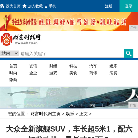
设为首页
加入收藏
手机
注册
登录
广告
首页
资讯
财经
科技
汽车
娱乐
时尚
企业
游戏
美食
商讯
消费
微商
广告
您的位置：
财富时代网主页
>
娱乐
> 正文 >
大众全新旗舰SUV，车长超5米1，配六