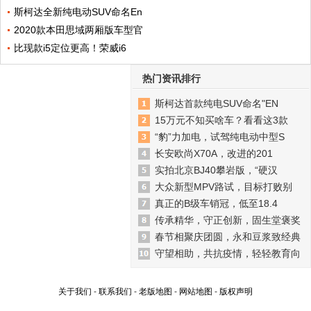
斯柯达全新纯电动SUV命名En
2020款本田思域两厢版车型官
比现款i5定位更高！荣威i6
热门资讯排行
斯柯达首款纯电SUV命名"EN
15万元不知买啥车？看看这3款
“豹”力加电，试驾纯电动中型S
长安欧尚X70A，改进的201
实拍北京BJ40攀岩版，“硬汉
大众新型MPV路试，目标打败别
真正的B级车销冠，低至18.4
传承精华，守正创新，固生堂褒奖
春节相聚庆团圆，永和豆浆致经典
守望相助，共抗疫情，轻轻教育向
关于我们
-
联系我们
-
老版地图
-
网站地图
-
版权声明