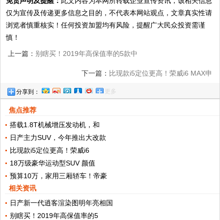
免责声明及提醒：
此文内容为本网所转载企业宣传资讯，该相关信息
仅为宣传及传递更多信息之目的，不代表本网站观点，文章真实性请
浏览者慎重核实！任何投资加盟均有风险，提醒广大民众投资需谨
慎！
上一篇：
别瞎买！2019年高保值率的5款中
级车，开三年小赚，开五年不亏
下一篇：
比现款i5定位更高！荣威i6 MAX申
更多
分享到：
报图曝光，1.5T动力比思域强
焦点推荐
搭载1.8T机械增压发动机，和
日产主力SUV，今年推出大改款
比现款i5定位更高！荣威i6
18万级豪华运动型SUV 颜值
预算10万，家用三厢轿车！帝豪
相关资讯
日产新一代逍客渲染图明年亮相国
别瞎买！2019年高保值率的5