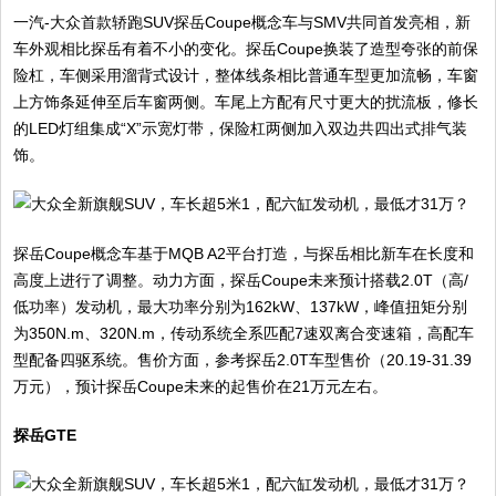
一汽-大众首款轿跑SUV探岳Coupe概念车与SMV共同首发亮相，新
车外观相比探岳有着不小的变化。探岳Coupe换装了造型夸张的前保
险杠，车侧采用溜背式设计，整体线条相比普通车型更加流畅，车窗
上方饰条延伸至后车窗两侧。车尾上方配有尺寸更大的扰流板，修长
的LED灯组集成“X”示宽灯带，保险杠两侧加入双边共四出式排气装
饰。
探岳Coupe概念车基于MQB A2平台打造，与探岳相比新车在长度和
高度上进行了调整。动力方面，探岳Coupe未来预计搭载2.0T（高/
低功率）发动机，最大功率分别为162kW、137kW，峰值扭矩分别
为350N.m、320N.m，传动系统全系匹配7速双离合变速箱，高配车
型配备四驱系统。售价方面，参考探岳2.0T车型售价（20.19-31.39
万元），预计探岳Coupe未来的起售价在21万元左右。
探岳GTE