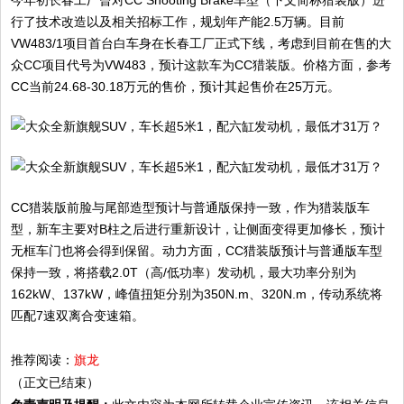
今年初长春工厂曾对CC Shooting Brake车型（下文简称猎装版）进
行了技术改造以及相关招标工作，规划年产能2.5万辆。目前
VW483/1项目首台白车身在长春工厂正式下线，考虑到目前在售的大
众CC项目代号为VW483，预计这款车为CC猎装版。价格方面，参考
CC当前24.68-30.18万元的售价，预计其起售价在25万元。
CC猎装版前脸与尾部造型预计与普通版保持一致，作为猎装版车
型，新车主要对B柱之后进行重新设计，让侧面变得更加修长，预计
无框车门也将会得到保留。动力方面，CC猎装版预计与普通版车型
保持一致，将搭载2.0T（高/低功率）发动机，最大功率分别为
162kW、137kW，峰值扭矩分别为350N.m、320N.m，传动系统将
匹配7速双离合变速箱。
推荐阅读：
旗龙
（正文已结束）