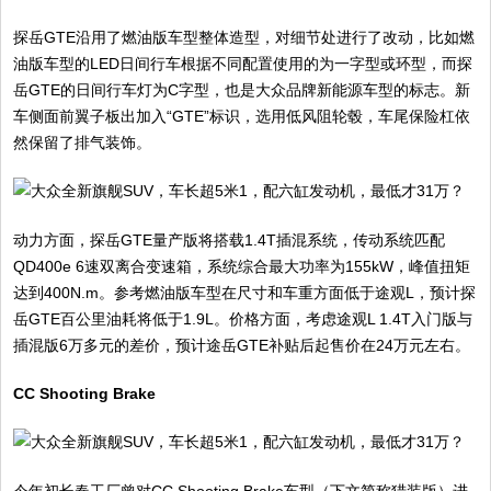
探岳GTE沿用了燃油版车型整体造型，对细节处进行了改动，比如燃
油版车型的LED日间行车根据不同配置使用的为一字型或环型，而探
岳GTE的日间行车灯为C字型，也是大众品牌新能源车型的标志。新
车侧面前翼子板出加入“GTE”标识，选用低风阻轮毂，车尾保险杠依
然保留了排气装饰。
动力方面，探岳GTE量产版将搭载1.4T插混系统，传动系统匹配
QD400e 6速双离合变速箱，系统综合最大功率为155kW，峰值扭矩
达到400N.m。参考燃油版车型在尺寸和车重方面低于途观L，预计探
岳GTE百公里油耗将低于1.9L。价格方面，考虑途观L 1.4T入门版与
插混版6万多元的差价，预计途岳GTE补贴后起售价在24万元左右。
CC Shooting Brake