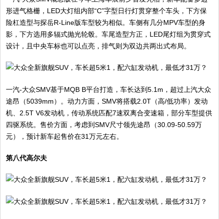
形进气格栅，LED大灯组内部“C”字型日行灯贯穿整个车头，下方保
险杠造型与探岳R-Line版车型较为相似。车侧有几分MPV车型的身
影，下方选用多辐式抛光轮毂。车尾造型方正，LED尾灯组为贯穿式
设计，且中央车标也可以点亮，排气则为双边共两出式布局。
一汽-大众SMV基于MQB B平台打造，车长达到5.1m，超过上汽大众
途昂（5039mm）。动力方面，SMV将搭载2.0T（高/低功率）发动
机、2.5T V6发动机，传动系统匹配7速双离合变速箱，部分车型提供
四驱系统。售价方面，考虑到SMV尺寸领先途昂（30.09-50.59万
元），预计新车起售价在31万元左右。
第八代高尔夫